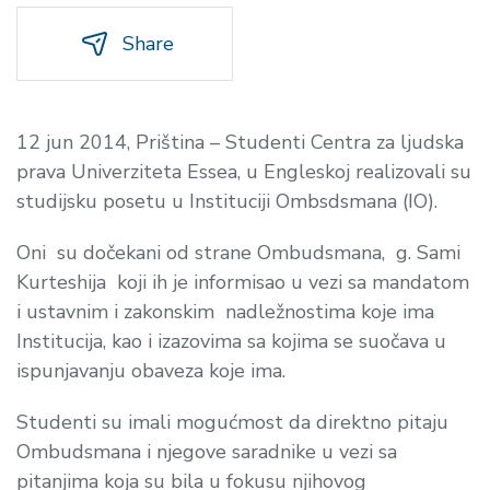
Share
12 jun 2014, Priština – Studenti Centra za ljudska
prava Univerziteta Essea, u Engleskoj realizovali su
studijsku posetu u Instituciji Ombsdsmana (IO).
Oni su dočekani od strane Ombudsmana, g. Sami
Kurteshija koji ih je informisao u vezi sa mandatom
i ustavnim i zakonskim nadležnostima koje ima
Institucija, kao i izazovima sa kojima se suočava u
ispunjavanju obaveza koje ima.
Studenti su imali mogućmost da direktno pitaju
Ombudsmana i njegove saradnike u vezi sa
pitanjima koja su bila u fokusu njihovog