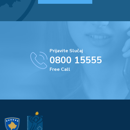
Prijavite Slučaj
0800 15555
Free Call