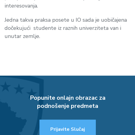
interesovanja.
Jedna takva praksa posete u IO sada je uobičajena
dočekujući studente iz raznih univerziteta van i
unutar zemlje.
Popunite onlajn obrazac za
podnošenje predmeta
Prijavite Slučaj