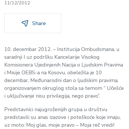
11/12/2012
Share
10. decembar 2012. – Institucija Ombudsmana, u
saradnji I uz podršku Kancelarije Visokog
Komisionera Ujedinjenih Nacija o Ljudskim Pravima
i Misije OEBS-a na Kosovu, obeležila je 10
decembar, Međunarodni dan o ljudskim pravima,
organizovanjem okruglog stola sa temom “ Učešće
i uključivanje nisu privilegija, nego pravo”.
Predstavnici najugroženijih grupa u društvu
predstavili su anas izazove i poteškoće koje imaju,
uz moto: Moj glas, moje pravo – Moja reč vredi!