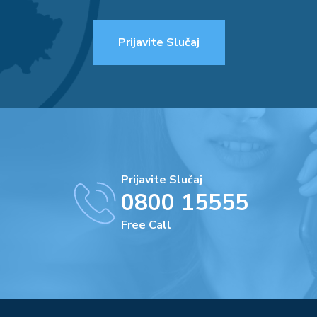
Prijavite Slučaj
Prijavite Slučaj
0800 15555
Free Call