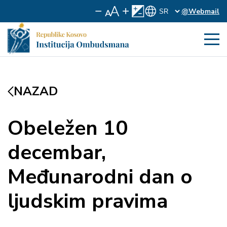
@Webmail
NAZAD
Obeležen 10
decembar,
Međunarodni dan o
ljudskim pravima