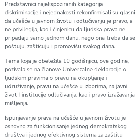
Predstavnici najekspoziranih kategorija
diskriminacije i nejednakosti rekonfirmisali su glasni
da učešće u javnom životu i odlučivanju je pravo, a
ne privilegija, kao i činjenicu da ljudska prava ne
pripadaju samo jednom danu, nego ona treba da se
poštuju, zaštićuju i promovišu svakog dana.
Tema koja je obeležila 10 godišnjicu, ove godine,
pozivala se na članove Univerzalne deklaracije o
ljudskim pravima o pravu na okupljanje i
udruživanje, pravu na učešće u izborima, na javni
život I institucije odlučivanja, kao i pravo izražavanja
mišljenja.
Ispunjavanje prava na učešće u javnom životu je
osnovno za funkcionisanje jednog demokratskog
društva i jednog efektivnog sistema za zaštitu