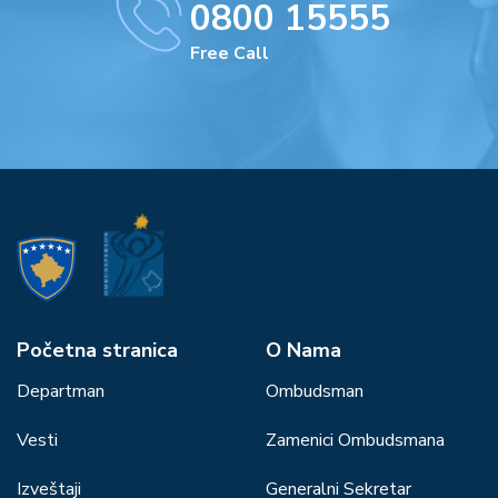
0800 15555
Free Call
Početna stranica
О Nama
Departman
Ombudsman
Vesti
Zamenici Ombudsmana
Izveštaji
Generalni Sekretar