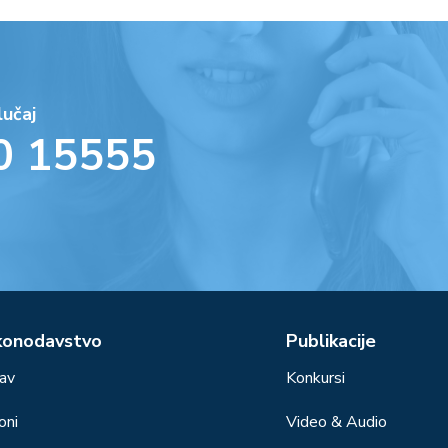
lučaj
0 15555
konodavstvo
Publikacije
av
Konkursi
oni
Video & Audio