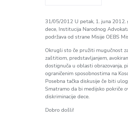
31/05/2012 U petak, 1. juna 2012. 
dece, Institucija Narodnog Advoka
podržava od strane Misije OEBS Mis
Okrugli sto če pružiti mugučnost za
zaštitiom, predstavljanjem, avokira
dostignuča u oblasti obrazovanja, 
ograničenim sposobnostima na Kos
Posebna tačka diskusije če biti ulo
Smatramo da bi medijsko pokriče ovo
diskriminacije dece.
Dobro došli!