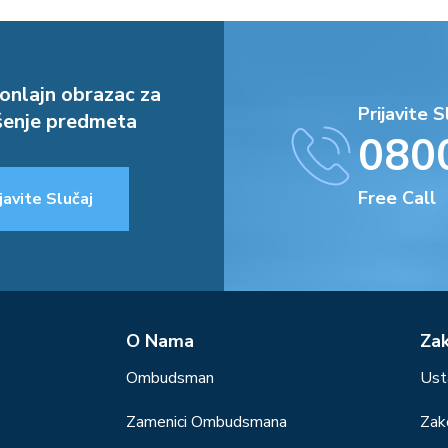
onlajn obrazac za
Prijavite S
enje predmeta
080
Free Call
javite Slučaj
О Nama
Za
Ombudsman
Ust
Zamenici Ombudsmana
Zak