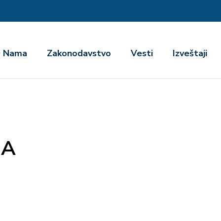
га
 Nama
Zakonodavstvo
Vesti
Izveštaji
MA