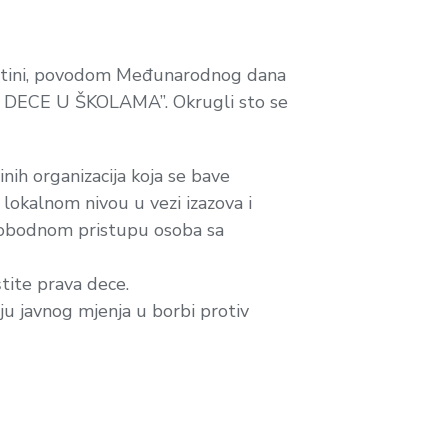
rištini, povodom Međunarodnog dana
JI DECE U ŠKOLAMA”. Okrugli sto se
ih organizacija koja se bave
 lokalnom nivou u vezi izazova i
slobodnom pristupu osoba sa
tite prava dece.
ju javnog mjenja u borbi protiv