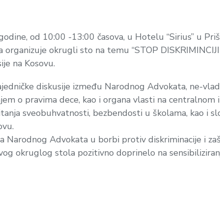
godine, od 10:00 -13:00 časova, u Hotelu “Sirius” u P
ta organizuje okrugli sto na temu “STOP DISKRIMINCI
ije na Kosovu.
jedničke diskusije između Narodnog Advokata, ne-vladin
njem o pravima dece, kao i organa vlasti na centralnom i
pitanja sveobuhvatnosti, bezbendosti u školama, kao i 
ovu.
ga Narodnog Advokata u borbi protiv diskriminacije i zaš
g okruglog stola pozitivno doprinelo na sensibiliziran