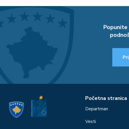
Popunite 
podnoš
Pri
Početna stranica
Departman
Vesti