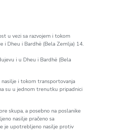
ost u vezi sa razvojem i tokom
e i Dheu i Bardhë (Bela Zemlja) 14.
odujevu i u Dheu i Bardhë (Bela
 nasilje i tokom transportovanja
ima su u jednom trenutku pripadnici
ore skupa, a posebno na poslanike
jeno nasilje pračeno sa
 je upotrebljeno nasilje protiv