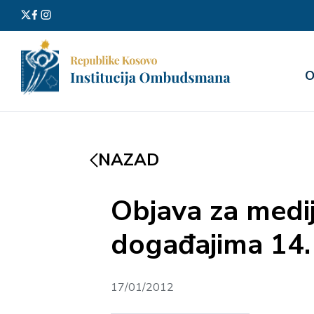
Претра
О
за:
NAZAD
Objava za medi
događajima 14.
17/01/2012