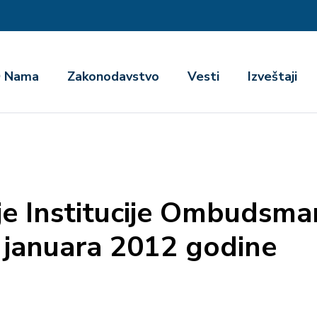
га
 Nama
Zakonodavstvo
Vesti
Izveštaji
je Institucije Ombudsma
 januara 2012 godine