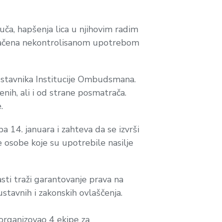
uča, hapšenja lica u njihovim radim
 pračena nekontrolisanom upotrebom
dstavnika Institucije Ombudsmana.
enih, ali i od strane posmatrača.
.
14. januara i zahteva da se izvrši
ve osobe koje su upotrebile nasilje
sti traži garantovanje prava na
ustavnih i zakonskih ovlaščenja.
organizovao 4 ekipe za