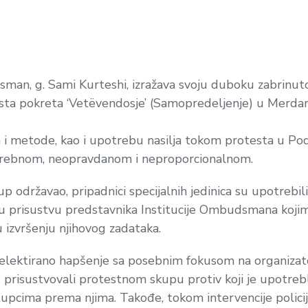
sman, g. Sami Kurteshi, izražava svoju duboku zabrinut
sta pokreta ‘Vetëvendosje’ (Samopredeljenje) u Merdar
ava i metode, kao i upotrebu nasilja tokom protesta u P
ebnom, neopravdanom i neproporcionalnom.
 održavao, pripadnici specijalnih jedinica su upotrebili
ici u prisustvu predstavnika Institucije Ombudsmana koj
 u izvršenju njihovog zadataka.
selektirano hapšenje sa posebnim fokusom na organizat
prisustvovali protestnom skupu protiv koji je upotrebl
upcima prema njima. Takođe, tokom intervencije policije