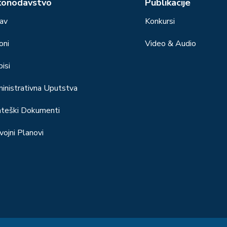
konodavstvo
Publikacije
av
Konkursi
oni
Video & Audio
isi
inistrativna Uputstva
ateški Dokumenti
vojni Planovi