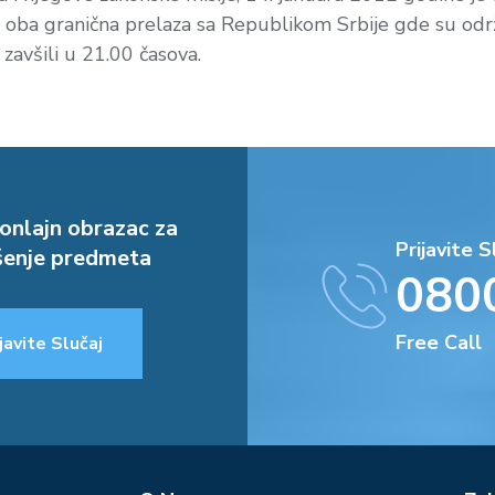
a oba granična prelaza sa Republikom Srbije gde su odr
 zavšili u 21.00 časova.
onlajn obrazac za
Prijavite S
enje predmeta
080
Free Call
javite Slučaj