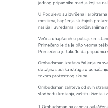
jednog pripadnika medija koji se nal
U Podujevo su izvršena i arbitrarna
mestima, hapšenja slučajnih prolaz
nasilja i uvredama i ponižavanjima na
Večina uhapšenih u policijskim sta
Primečeno je da je bilo veoma teško 
Primiečeno je takođe da pripadnici s
Ombudsman izražava žaljenje za sve
detaljna sudska istraga o ponašanju 
tokom protestnog skupa.
Ombudsman zahteva od svih strana p
slodbodu kretanja, zaštitu života i z
________________________________
1 Ombudsman na osnovu ovlaščenja i