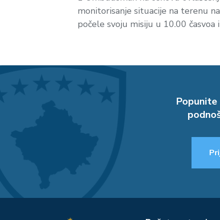
monitorisanje situacije na terenu n
počele svoju misiju u 10.00 časvoa i
Popunite 
podnoš
Pri