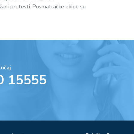
žani protesti. Posmatračke ekipe su
lučaj
0 15555