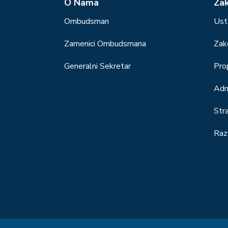
О Nama
Za
Ombudsman
Ust
Zamenici Ombudsmana
Zak
Generalni Sekretar
Prop
Adm
Str
Raz