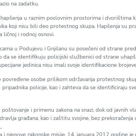
azio na zadatku.
 hapšenja u raznim poslovnim prostorima i dvorištima k
nika koji nisu bili deo protestnog skupa. Hapšenja su
 ličnoj i rodnoj osnovi.
nicama u Podujevu i Gnjilanu su posečeni od strane pre
da se identifikuju policijski službenici od strane uhapš
pecijane jedinica nisu imali svoje identifikacione brojeve
 povređene osobe prilikom održavanja protestnog skupa 
pripadnika policije, kao i zahteva da se identificiraju s
oštovanje i primenu zakona na snazi, dok od javnih vla
dravlja građana, kao i zaštitu svojine, bez prekoračenja 
_
 njegove zakonske misije, 14. januara 2012 godine je 