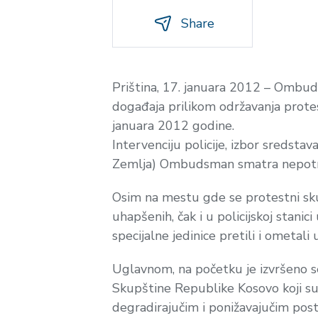
Share
Priština, 17. januara 2012 – Ombud
događaja prilikom održavanja prote
januara 2012 godine.
Intervenciju policije, izbor sredst
Zemlja) Ombudsman smatra nepotr
Osim na mestu gde se protestni skup
uhapšenih, čak i u policijskoj stan
specijalne jedinice pretili i ometali
Uglavnom, na početku je izvršeno 
Skupštine Republike Kosovo koji su 
degradirajučim i ponižavajučim post