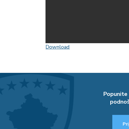
Download
Popunite 
podnoš
Pri