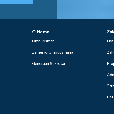
О Nama
Za
Ombudsman
Ust
Zamenici Ombudsmana
Zak
Generalni Sekretar
Prop
Adm
Str
Raz