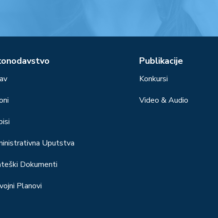
konodavstvo
Publikacije
av
Konkursi
oni
Video & Audio
isi
inistrativna Uputstva
ateški Dokumenti
vojni Planovi