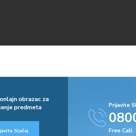
onlajn obrazac za
Prijavite S
enje predmeta
080
Free Call
javite Slučaj