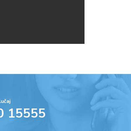
lučaj
0 15555