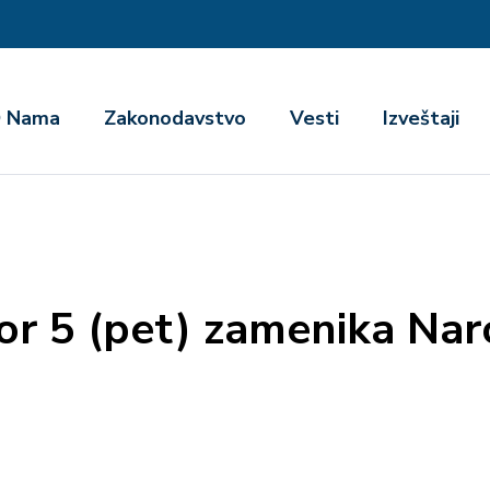
га
 Nama
Zakonodavstvo
Vesti
Izveštaji
bor 5 (pet) zamenika Na