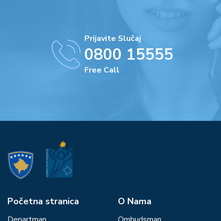
Prijavite Slučaj
0800 15555
Free Call
Početna stranica
О Nama
Departman
Ombudsman