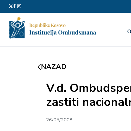
Претра
О
за:
NAZAD
V.d. Ombudsper
zastiti nacional
26/05/2008