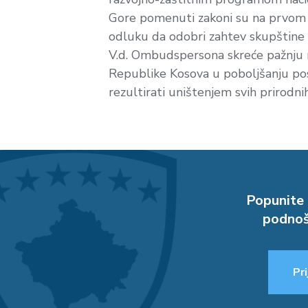
Gore pomenuti zakoni su na prvom m
odluku da odobri zahtev skupštine 
V.d. Ombudspersona skreće pažnju 
Republike Kosova u poboljšanju pos
rezultirati uništenjem svih prirodn
Popunite 
podnoš
Pri