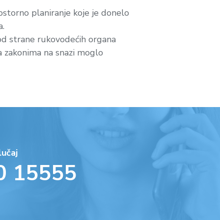
storno planiranje koje je donelo
a.
od strane rukovodećih organa
a zakonima na snazi moglo
lučaj
0 15555