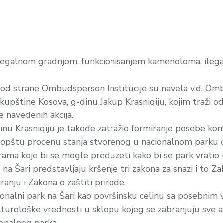
 ilegalnom gradnjom, funkcionisanjem kamenoloma, ile
od strane Ombudsperson Institucije su navela v.d. Omb
upštine Kosova, g-dinu Jakup Krasniqiju, kojim traži
 navedenih akcija.
nu Krasniqiju je takođe zatražio formiranje posebe komis
a opštu procenu stanja stvorenog u nacionalnom parku ć
ama koje bi se mogle preduzeti kako bi se park vratio 
 na Šari predstavljaju kršenje tri zakona za snazi i to 
anju i Zakona o zaštiti prirode.
ionalni park na Šari kao površinsku celinu sa posebnim
ulturološke vrednosti u sklopu kojeg se zabranjuju sve a
onalnog parka.