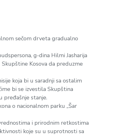
galnom sečom drveta gradualno
udspersona, g-dina Hilmi Jasharija
 od Skupštine Kosova da preduzme
ije koja bi u saradnji sa ostalim
ime bi se izvestila Skupština
u pređašnje stanje.
Zakona o nacionalnom parku „Šar
 vrednostima i prirodnim retkostima
ktivnosti koje su u suprotnosti sa