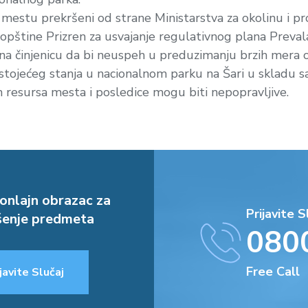
estu prekršeni od strane Ministarstva za okolinu i pro
opštine Prizren za usvajanje regulativnog plana Preval
na činjenicu da bi neuspeh u preduzimanju brzih mera 
tojećeg stanja u nacionalnom parku na Šari u skladu s
ih resursa mesta i posledice mogu biti nepopravljive.
onlajn obrazac za
Prijavite S
enje predmeta
080
Free Call
javite Slučaj