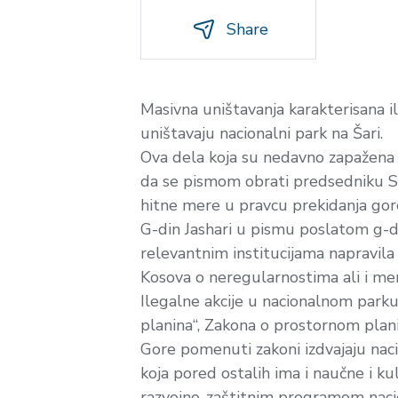
Share
Masivna uništavanja karakterisana
uništavaju nacionalni park na Šari.
Ova dela koja su nedavno zapažena 
da se pismom obrati predsedniku Sk
hitne mere u pravcu prekidanja gore
G-din Jashari u pismu poslatom g-di
relevantnim institucijama napravil
Kosova o neregularnostima ali i mer
Ilegalne akcije u nacionalnom parku
planina“, Zakona o prostornom planir
Gore pomenuti zakoni izdvajaju nac
koja pored ostalih ima i naučne i k
razvojno-zaštitnim programom naci