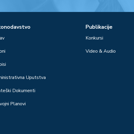
konodavstvo
Publikacije
av
Konkursi
oni
Video & Audio
isi
inistrativna Uputstva
ateški Dokumenti
vojni Planovi