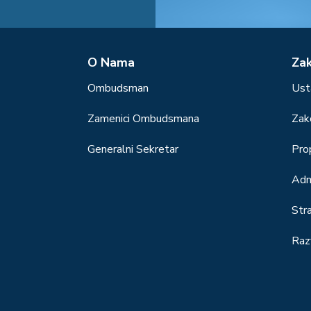
О Nama
Za
Ombudsman
Ust
Zamenici Ombudsmana
Zak
Generalni Sekretar
Prop
Adm
Str
Raz