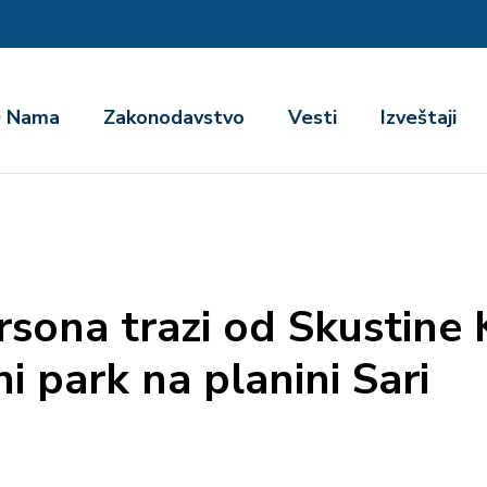
га
 Nama
Zakonodavstvo
Vesti
Izveštaji
sona trazi od Skustine
ni park na planini Sari