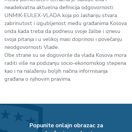
neadekvatna aktuelna definicija odgovornosti
UNMIK-EULEX-VLADA koja po Jashariju stvara
zabrinutost i izgubljenost među građanima Kosova
onda kada treba da podnesu svoje žalbe i iznesu
svoja pitanja i u velikoj masi doprinosi i povečanju
neodgovornosti Vlade.
Obe strane su se dogovorile da vlada Kosova mora
raditi više na podizanju socio-ekonomskog stepena
kao i na nalaženju boljih načina informisanja
građana o njihovim pravima.
Popunite onlajn obrazac za