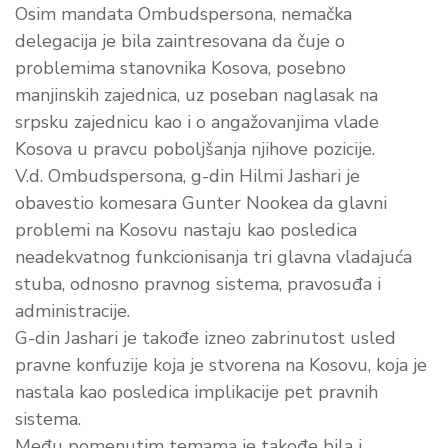
Osim mandata Ombudspersona, nemačka
delegacija je bila zaintresovana da čuje o
problemima stanovnika Kosova, posebno
manjinskih zajednica, uz poseban naglasak na
srpsku zajednicu kao i o angažovanjima vlade
Kosova u pravcu poboljšanja njihove pozicije.
V.d. Ombudspersona, g-din Hilmi Jashari je
obavestio komesara Gunter Nookea da glavni
problemi na Kosovu nastaju kao posledica
neadekvatnog funkcionisanja tri glavna vladajuća
stuba, odnosno pravnog sistema, pravosuđa i
administracije.
G-din Jashari je takođe izneo zabrinutost usled
pravne konfuzije koja je stvorena na Kosovu, koja je
nastala kao posledica implikacije pet pravnih
sistema.
Među pomenutim temama je takođe bila i