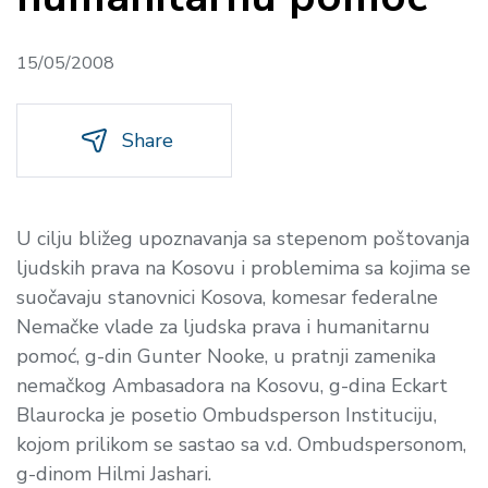
15/05/2008
Share
U cilju bližeg upoznavanja sa stepenom poštovanja
ljudskih prava na Kosovu i problemima sa kojima se
suočavaju stanovnici Kosova, komesar federalne
Nemačke vlade za ljudska prava i humanitarnu
pomoć, g-din Gunter Nooke, u pratnji zamenika
nemačkog Ambasadora na Kosovu, g-dina Eckart
Blaurocka je posetio Ombudsperson Instituciju,
kojom prilikom se sastao sa v.d. Ombudspersonom,
g-dinom Hilmi Jashari.