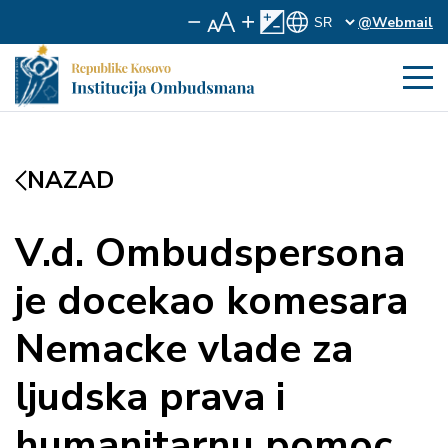
@Webmail
NAZAD
V.d. Ombudspersona
je docekao komesara
Nemacke vlade za
ljudska prava i
humanitarnu pomoc