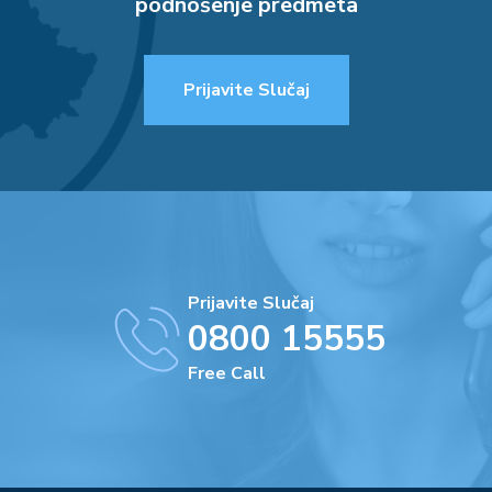
podnošenje predmeta
Prijavite Slučaj
Prijavite Slučaj
0800 15555
Free Call