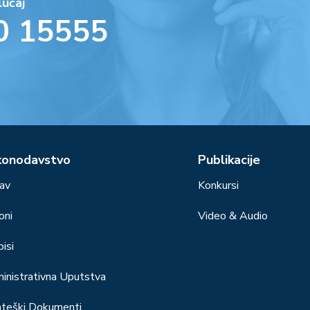
lučaj
0 15555
konodavstvo
Publikacije
av
Konkursi
oni
Video & Audio
isi
inistrativna Uputstva
ateški Dokumenti