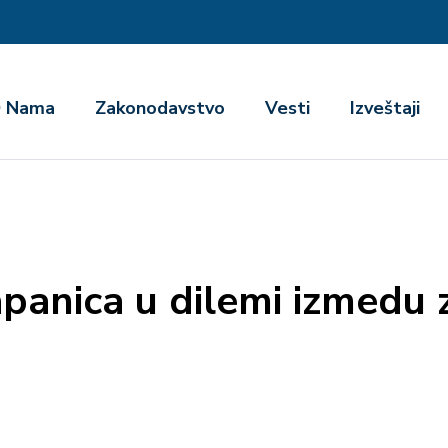
га
 Nama
Zakonodavstvo
Vesti
Izveštaji
apanica u dilemi izmedu z