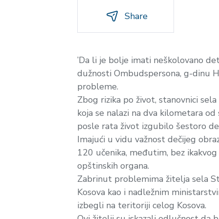
Share
’Da li je bolje imati neškolovano det
dužnosti Ombudspersona, g-dinu Hi
probleme.
Zbog rizika po život, stanovnici sel
koja se nalazi na dva kilometara od 
posle rata život izgubilo šestoro de
Imajući u vidu važnost dečijeg obra
120 učenika, međutim, bez ikakvog 
opštinskih organa.
Zabrinut problemima žitelja sela S
Kosova kao i nadležnim ministarstvi
izbegli na teritoriji celog Kosova.
Ovi žitelji su iskazali odlučnost da 