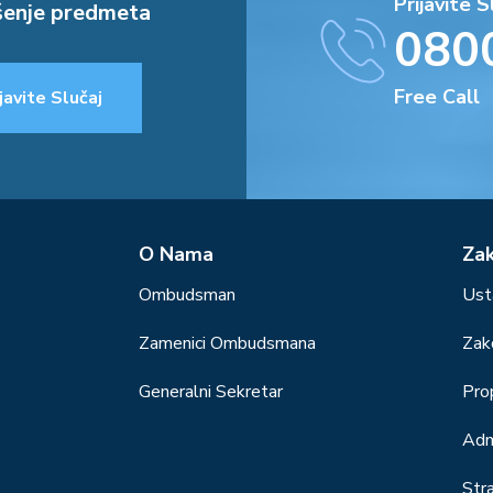
Prijavite S
enje predmeta
080
Free Call
javite Slučaj
О Nama
Za
Ombudsman
Ust
Zamenici Ombudsmana
Zak
Generalni Sekretar
Prop
Adm
Str