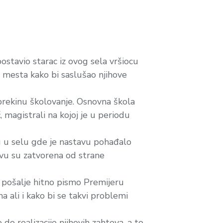
postavio starac iz ovog sela vršiocu
mesta kako bi saslušao njihove
i prekinu školovanje. Osnovna škola
, magistrali na kojoj je u periodu
lu u selu gde je nastavu pohađalo
avu su zatvorena od strane
 pošalje hitno pismo Premijeru
 ali i kako bi se takvi problemi
 do realizacije njihovih zahteva, a to