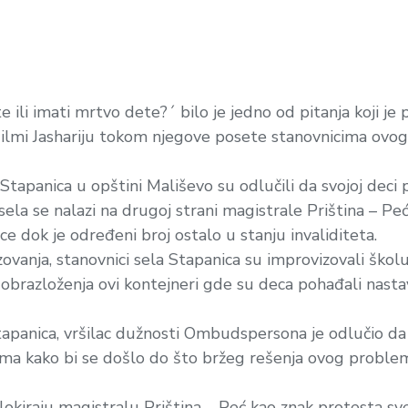
e ili imati mrtvo dete?´ bilo je jedno od pitanja koji je 
lmi Jashariju tokom njegove posete stanovnicima ovog 
a Stapanica u opštini Mališevo su odlučili da svojoj dec
sela se nalazi na drugoj strani magistrale Priština – Peć
ce dok je određeni broj ostalo u stanju invaliditeta.
zovanja, stanovnici sela Stapanica su improvizovali ško
obrazloženja ovi kontejneri gde su deca pohađali nast
tapanica, vršilac dužnosti Ombudspersona je odlučio da
ma kako bi se došlo do što bržeg rešenja ovog problema
blokiraju magistralu Priština – Peć kao znak protesta sve