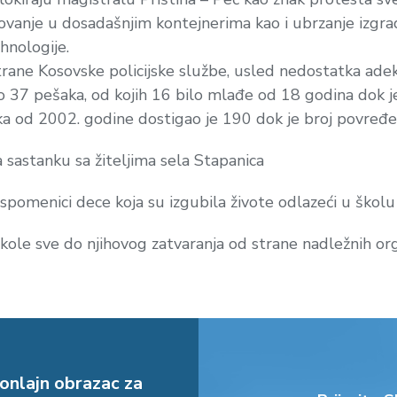
ovanje u dosadašnjim kontejnerima kao i ubrzanje izgr
hnologije.
trane Kosovske policijske službe, usled nedostatka ade
lo 37 pešaka, od kojih 16 bilo mlađe od 18 godina dok 
ka od 2002. godine dostigao je 190 dok je broj povređ
sastanku sa žiteljima sela Stapanica
spomenici dece koja su izgubila živote odlazeći u školu
 škole sve do njihovog zatvaranja od strane nadležnih o
onlajn obrazac za