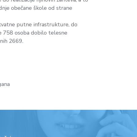
adnje obečane škole od strane
kvatne putne infrastrukture, do
je 758 osoba dobilo telesne
enih 2669.
rgana