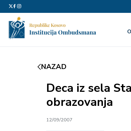
Претра
О
за:
NAZAD
Deca iz sela St
obrazovanja
12/09/2007