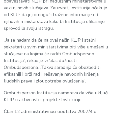
obaveštavati KLJP pri nadležnim ministarstvima u
vezi njihovih slučajeva. Zauzvrat, Institucija očekuje
od KLJP da joj omogući tražene informacije od
njihovih ministarstava kako bi Institucija efikasnije
sprovodila svoju istragu.
„Ja se nadam da će na ovaj način KLJP i stalni
sekretari u svim ministarstvima biti više umešani u
slučajeve na kojima će raditi Ombudsperson
Institucija“, rekao je vršilac dužnosti
Ombudspersona. „Takva saradnja će obezbediti
efikasniji i brži rad i rešavanje navodnih kršenja
ljudskih prava i zloupotreba ovlašćenja“.
Ombudsperson Institucija namerava da više uključi
KLJP u aktivnosti i projekte Institucije.
Član 12 administrativnog uputstva 2007/4 o