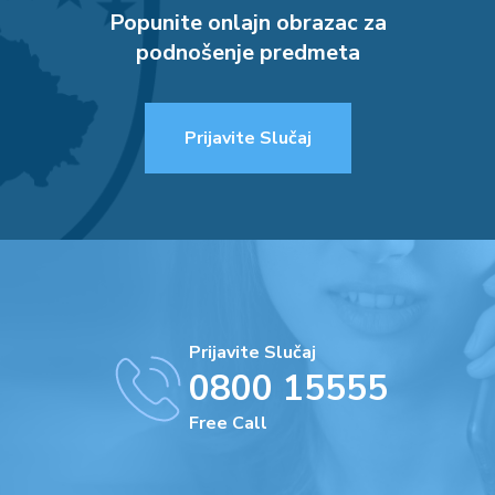
Popunite onlajn obrazac za
podnošenje predmeta
Prijavite Slučaj
Prijavite Slučaj
0800 15555
Free Call