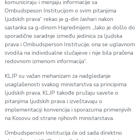
komuniciraju i menjaju informacije sa
Ombudspeson Institucijom o svim pitanjima
ljudskih prava“ rekao je g-din Jashari nakon
sastanka sa g-dinom Hajredinijem. „Iako je došlo do
sporadične saradnje između jedinica za ljudska
prava i Ombudsperson Institucije, ona se uglavnom
svodila na individualne slučajeve i nije bila pračena
redovnom izmenom informacija“.
KLJP su važan mehanizam za nadgledanje
usaglašenosti svakog ministarstva sa principima
ljudskih prava. KLJP takođe pružaju savete o
pitanjima ljudskih prava i izveštavaju o
implementaciji konvencija i sporazuma primenjivih
na Kosovu od strane njihovih ministarstava.
Ombudsperson Institucija će od sada direktno