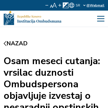
@Webmail
NAZAD
Osam meseci cutanja:
vrsilac duznosti
Ombudspersona
objavljuje izvestaj o
nesaradnji opstinskih