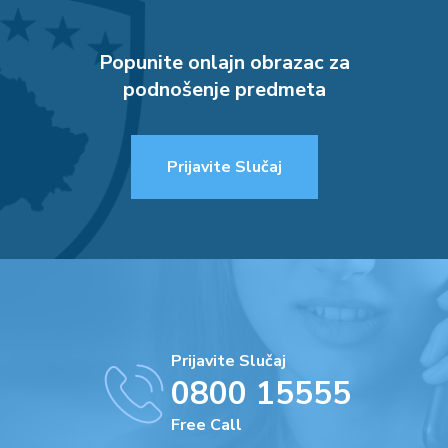
Popunite onlajn obrazac za
podnošenje predmeta
Prijavite Slučaj
Prijavite Slučaj
0800 15555
Free Call