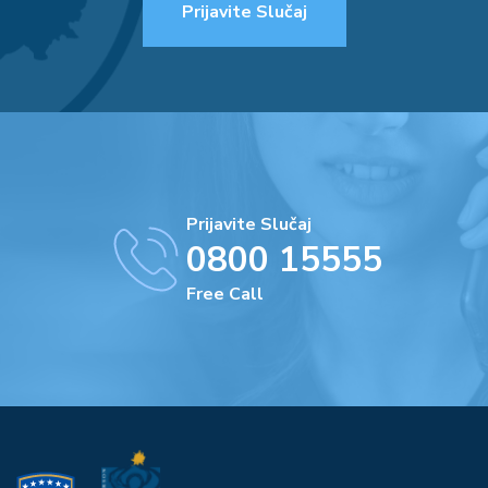
Prijavite Slučaj
Prijavite Slučaj
0800 15555
Free Call