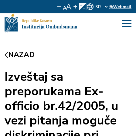
@Webmail
NAZAD
Izveštaj sa
preporukama Ex-
officio br.42/2005, u
vezi pitanja moguče
diskriminacije pri