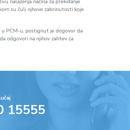
tivu nalaženja načina za prekidanje
ikom su čuli njhove zabrinutosti koje
ća u PCM-u, postignut je dogovor da
da odgovori na njihov zahtev za
lučaj
0 15555