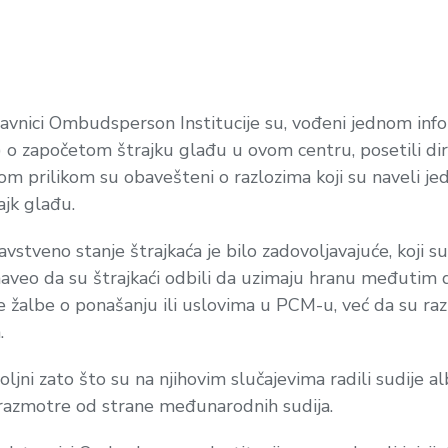
avnici Ombudsperson Institucije su, vođeni jednom info
 o započetom štrajku glađu u ovom centru, posetili dire
m prilikom su obavešteni o razlozima koji su naveli jed
ajk glađu.
stveno stanje štrajkaća je bilo zadovoljavajuće, koji su
aveo da su štrajkaći odbili da uzimaju hranu međutim da
te žalbe o ponašanju ili uslovima u PCM-u, već da su razl
.
oljni zato što su na njihovim slučajevima radili sudije al
vi razmotre od strane međunarodnih sudija.