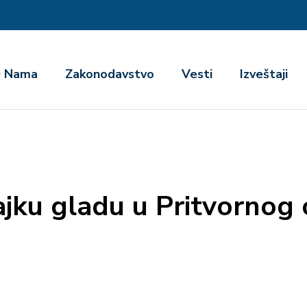
га
 Nama
Zakonodavstvo
Vesti
Izveštaji
jku gladu u Pritvornog 