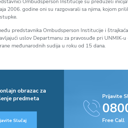
edstavnici Ombudsperson Institucije su preduzeli inicija
aja 2006. godine oni su razgovarali sa njima, kojom pril
ostupke.
zmeđu predstavnika Ombudsperson Institucije i štrajka
tavljajući uslov Departmanu za pravosuđe pri UNMIK-u 
strane međunarodnih sudija u roku od 15 dana.
onlajn obrazac za
Prijavite S
enje predmeta
080
Free Call
javite Slučaj