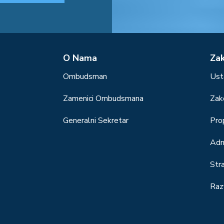
О Nama
Za
Ombudsman
Ust
Zamenici Ombudsmana
Zak
Generalni Sekretar
Prop
Adm
Str
Raz