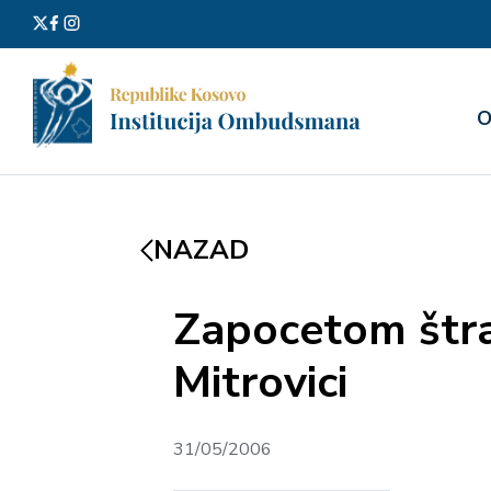
Претра
О
за:
NAZAD
Zapocetom štra
Mitrovici
31/05/2006