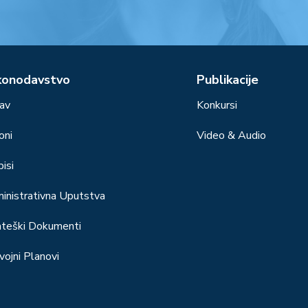
konodavstvo
Publikacije
av
Konkursi
oni
Video & Audio
isi
inistrativna Uputstva
ateški Dokumenti
vojni Planovi