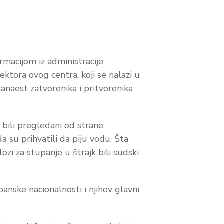
rmacijom iz administracije
ktora ovog centra, koji se nalazi u
anaest zatvorenika i pritvorenika
 bili pregledani od strane
 su prihvatili da piju vodu. Šta
ozi za stupanje u štrajk bili sudski
banske nacionalnosti i njihov glavni