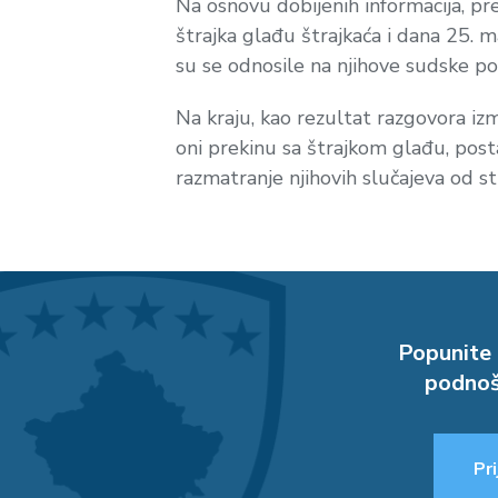
Na osnovu dobijenih informacija, pr
štrajka glađu štrajkaća i dana 25. m
su se odnosile na njihove sudske p
Na kraju, kao rezultat razgovora i
oni prekinu sa štrajkom glađu, pos
razmatranje njihovih slučajeva od 
Popunite 
podnoš
Pri