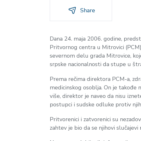
Share
Dana 24. maja 2006. godine, predst
Pritvornog centra u Mitrovici (PCM)
severnom delu grada Mitrovice, kojo
srpske nacionalnosti da stupe u štr
Prema rečima direktora PCM-a, zdrav
medicinskog osoblja. On je takođe n
više, direktor je naveo da nisu izne
postupci i sudske odluke protiv njih
Pritvorenici i zatvorenici su nezadov
zahtev je bio da se njihovi slučaje