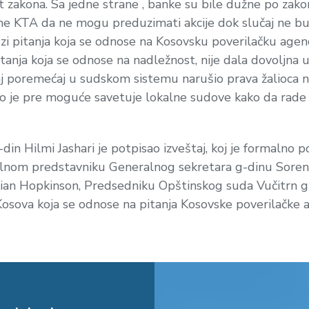
kt zakona. Sa jedne strane , banke su bile dužne po za
ne KTA da ne mogu preduzimati akcije dok slučaj ne b
pitanja koja se odnose na Kosovsku poverilačku agenciju
itanja koja se odnose na nadležnost, nije dala dovoljna
vaj poremećaj u sudskom sistemu narušio prava žalioca n
o je pre moguće savetuje lokalne sudove kako da rade na
in Hilmi Jashari je potpisao izveštaj, koj je formalno 
ijalnom predstavniku Generalnog sekretara g-dinu Sor
ian Hopkinson, Predsedniku Opštinskog suda Vučitrn g-
sova koja se odnose na pitanja Kosovske poverilačke a