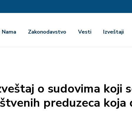
га
 Nama
Zakonodavstvo
Vesti
Izveštaji
izveštaj o sudovima koji 
uštvenih preduzeca koja 