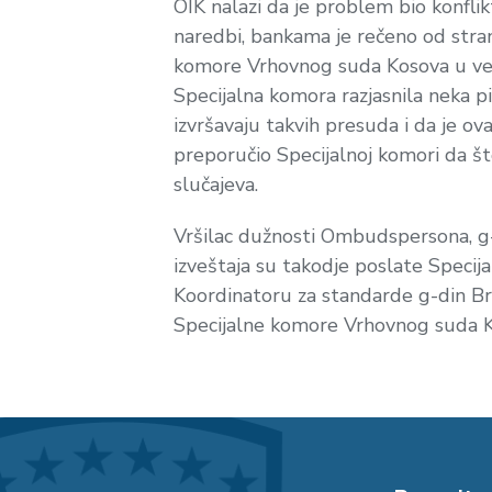
OIK nalazi da je problem bio konfli
naredbi, bankama je rečeno od stra
komore Vrhovnog suda Kosova u vezi 
Specijalna komora razjasnila neka p
izvršavaju takvih presuda i da je o
preporučio Specijalnoj komori da št
slučajeva.
Vršilac dužnosti Ombudspersona, g-d
izveštaja su takodje poslate Spec
Koordinatoru za standarde g-din Br
Specijalne komore Vrhovnog suda Ko