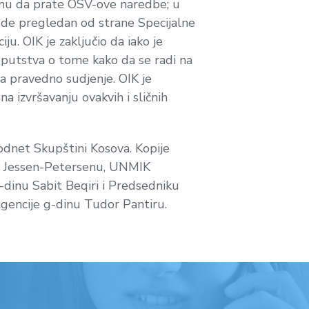
konu da prate OSV-ove naredbe; u
ude pregledan od strane Specijalne
. OIK je zaključio da iako je
 uputstva o tome kako da se radi na
a pravedno sudjenje. OIK je
 izvršavanju ovakvih i sličnih
podnet Skupštini Kosova. Kopije
en Jessen-Petersenu, UNMIK
dinu Sabit Beqiri i Predsedniku
gencije g-dinu Tudor Pantiru.