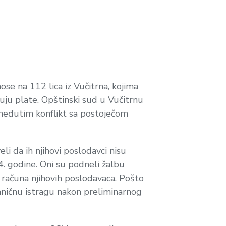
ose na 112 lica iz Vučitrna, kojima
ju plate. Opštinski sud u Vučitrnu
 međutim konflikt sa postoječom
li da ih njihovi poslodavci nisu
4. godine. Oni su podneli žalbu
 računa njihovih poslodavaca. Pošto
zvaničnu istragu nakon preliminarnog