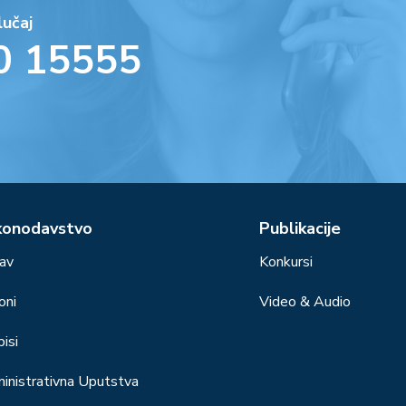
lučaj
0 15555
konodavstvo
Publikacije
av
Konkursi
oni
Video & Audio
isi
inistrativna Uputstva