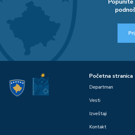
Popunite 
podnoš
Pri
Početna stranica
Departman
Vesti
Izveštaji
Kontakt