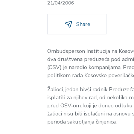
21/04/2006
Share
Ombudsperson Institucija na Kosovu (
dva društvena preduzeća pod admini
(OSV) je naredio kompanijama, Pred
politikom rada Kosovske poverilačke
Žalioci, jedan bivši radnik Preduzeć
isplatili za njihov rad, od nekolik
pred OSV-om, koji je doneo odluku u
žalioci nisu bili isplačeni na osnov
perioda sakupljanja činjenica.