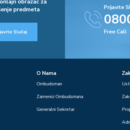
onlajn obrazac za
Prijavite S
enje predmeta
080
Free Call
javite Slučaj
О Nama
Za
Ombudsman
Ust
Zamenici Ombudsmana
Zak
Generalni Sekretar
Prop
Adm