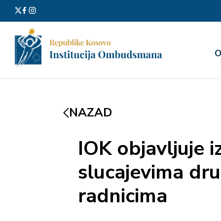
Претра
О
за:
NAZAD
IOK objavljuje 
slucajevima dr
radnicima