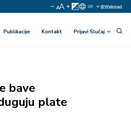
@Webmail
Publikacije
Kontakt
Prijavi Slučaj
se bave
duguju plate