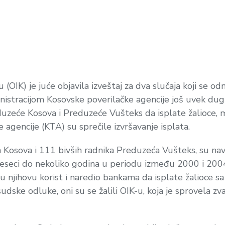
OIK) je juće objavila izveštaj za dva slučaja koji se odn
stracijom Kosovske poverilačke agencije još uvek dugu
uzeće Kosova i Preduzeće Vušteks da isplate žalioce,
 agencije (KTA) su sprečile izvršavanje isplata.
a Kosova i 111 bivših radnika Preduzeća Vušteks, su nave
o meseci do nekoliko godina u periodu između 2000 i 200
 njihovu korist i naredio bankama da isplate žalioce sa
u sudske odluke, oni su se žalili OIK-u, koja je sprovela 