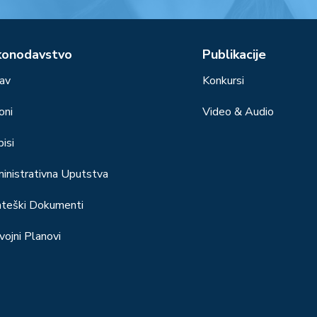
konodavstvo
Publikacije
av
Konkursi
oni
Video & Audio
isi
inistrativna Uputstva
ateški Dokumenti
vojni Planovi