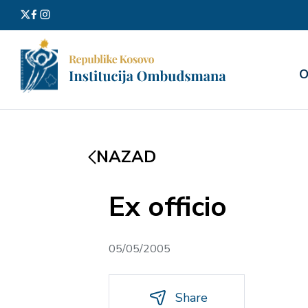
Претра
О
за:
NAZAD
Ex officio
05/05/2005
Share