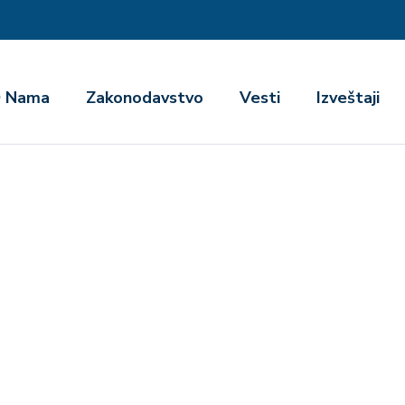
га
 Nama
Zakonodavstvo
Vesti
Izveštaji