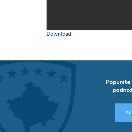
Download
Popunite 
podnoš
Pri