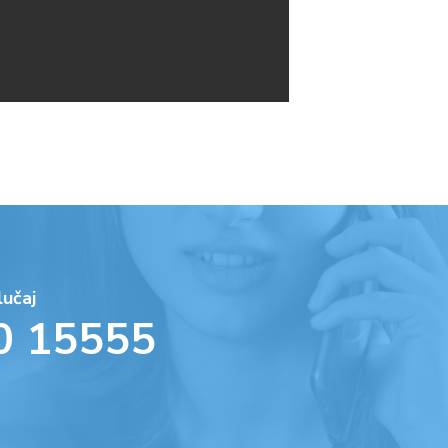
lučaj
0 15555