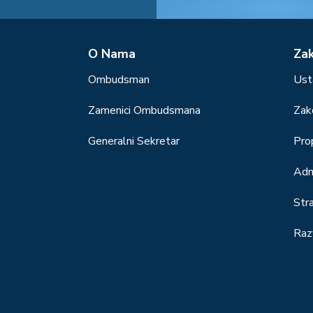
О Nama
Za
Ombudsman
Ust
Zamenici Ombudsmana
Zak
Generalni Sekretar
Prop
Adm
Str
Raz