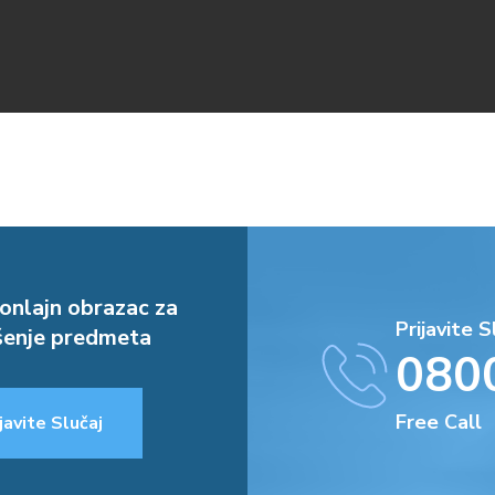
onlajn obrazac za
Prijavite S
enje predmeta
080
Free Call
javite Slučaj