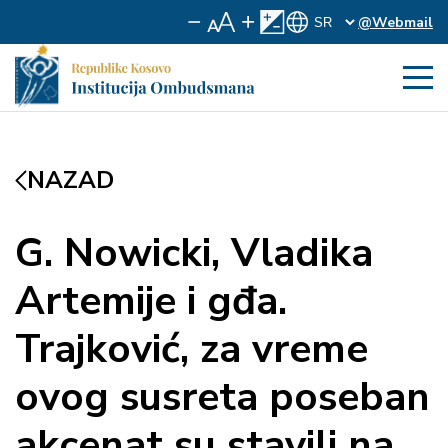
@Webmail
NAZAD
G. Nowicki, Vladika
Artemije i gđa.
Trajković, za vreme
ovog susreta poseban
akcenat su stavili na