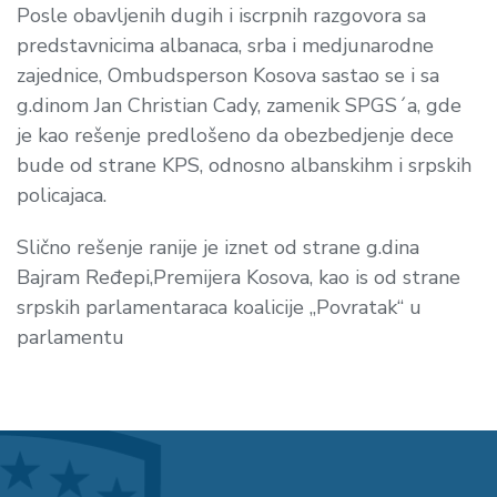
Posle obavljenih dugih i iscrpnih razgovora sa
predstavnicima albanaca, srba i medjunarodne
zajednice, Ombudsperson Kosova sastao se i sa
g.dinom Jan Christian Cady, zamenik SPGS´a, gde
je kao rešenje predlošeno da obezbedjenje dece
bude od strane KPS, odnosno albanskihm i srpskih
policajaca.
Slično rešenje ranije je iznet od strane g.dina
Bajram Ređepi,Premijera Kosova, kao is od strane
srpskih parlamentaraca koalicije „Povratak“ u
parlamentu