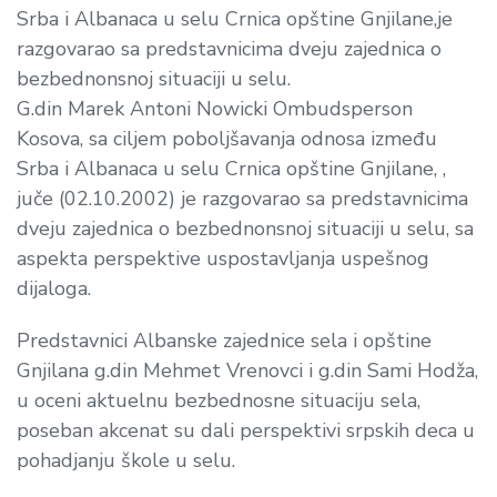
Srba i Albanaca u selu Crnica opštine Gnjilane,je
razgovarao sa predstavnicima dveju zajednica o
bezbednonsnoj situaciji u selu.
G.din Marek Antoni Nowicki Ombudsperson
Kosova, sa ciljem poboljšavanja odnosa između
Srba i Albanaca u selu Crnica opštine Gnjilane, ,
juče (02.10.2002) je razgovarao sa predstavnicima
dveju zajednica o bezbednonsnoj situaciji u selu, sa
aspekta perspektive uspostavljanja uspešnog
dijaloga.
Predstavnici Albanske zajednice sela i opštine
Gnjilana g.din Mehmet Vrenovci i g.din Sami Hodža,
u oceni aktuelnu bezbednosne situaciju sela,
poseban akcenat su dali perspektivi srpskih deca u
pohadjanju škole u selu.