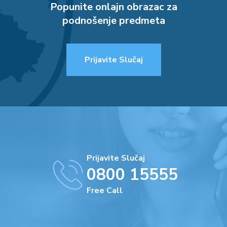
Popunite onlajn obrazac za
podnošenje predmeta
Prijavite Slučaj
Prijavite Slučaj
0800 15555
Free Call