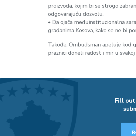
proizvoda, kojim bi se strogo zabra
odgovarajuću dozvolu.
• Da ojača međuinstitucionalna sarad
građanima Kosova, kako se ne bi pon
Takođe, Ombudsman apeluje kod gra
praznici doneli radost i mir u svako
Fill out
subm
R