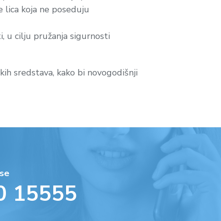
e lica koja ne poseduju
 u cilju pružanja sigurnosti
h sredstava, kako bi novogodišnji
se
0 15555