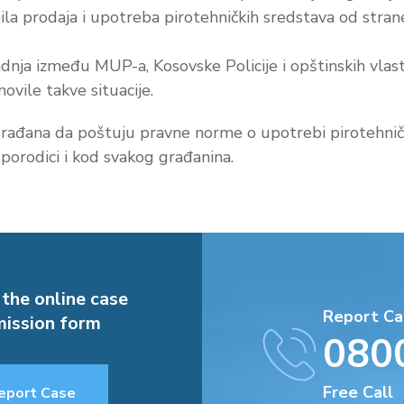
nila prodaja i upotreba pirotehničkih sredstava od stran
nja između MUP-a, Kosovske Policije i opštinskih vlasti,
ovile takve situacije.
đana da poštuju pravne norme o upotrebi pirotehnički
j porodici i kod svakog građanina.
 the online case
Report Ca
ission form
080
Free Call
eport Case