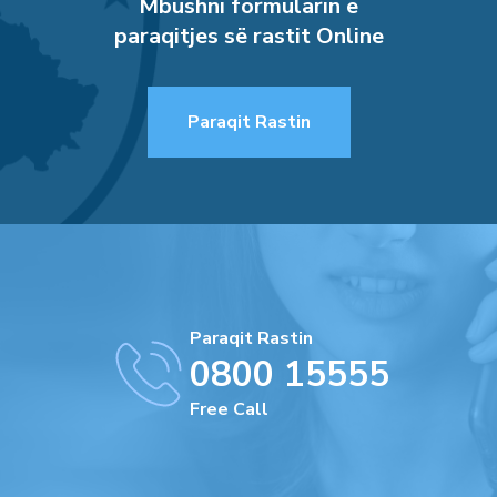
Mbushni formularin e
paraqitjes së rastit Online
Paraqit Rastin
Paraqit Rastin
0800 15555
Free Call