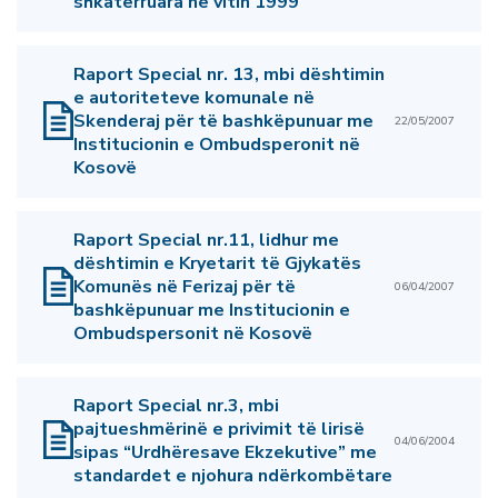
shkatërruara në vitin 1999
Raport Special nr. 13, mbi dështimin
e autoriteteve komunale në
Skenderaj për të bashkëpunuar me
22/05/2007
Institucionin e Ombudsperonit në
Kosovë
Raport Special nr.11, lidhur me
dështimin e Kryetarit të Gjykatës
Komunës në Ferizaj për të
06/04/2007
bashkëpunuar me Institucionin e
Ombudspersonit në Kosovë
Raport Special nr.3, mbi
pajtueshmërinë e privimit të lirisë
04/06/2004
sipas “Urdhëresave Ekzekutive” me
standardet e njohura ndërkombëtare