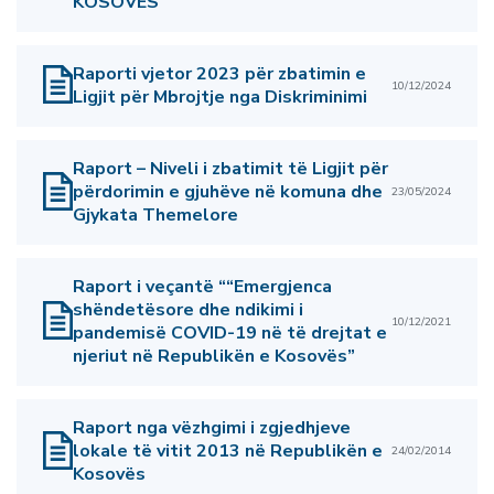
KOSOVËS
Raporti vjetor 2023 për zbatimin e
10/12/2024
Ligjit për Mbrojtje nga Diskriminimi
Raport – Niveli i zbatimit të Ligjit për
përdorimin e gjuhëve në komuna dhe
23/05/2024
Gjykata Themelore
Raport i veçantë ““Emergjenca
shëndetësore dhe ndikimi i
10/12/2021
pandemisë COVID-19 në të drejtat e
njeriut në Republikën e Kosovës”
Raport nga vëzhgimi i zgjedhjeve
lokale të vitit 2013 në Republikën e
24/02/2014
Kosovës