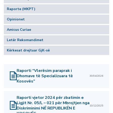
Raporte (MKPT)
Opinionet
Amicus Curiae
Letër Rekomandimet
Kërkesat drejtuar GjK-së
Raporti “Vlerësim paraprak i
Dhomave të Specializuara të
30/04/2026
Kosovës”
Raporti vjetor 2024 për zbatimin e
Ligjit Nr. 05/L – 021 për Mbrojtjen nga
10/12/2025
Diskriminimi NË REPUBLIKËN E