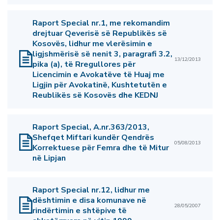
Raport Special nr.1, me rekomandim
drejtuar Qeverisë së Republikës së
Kosovës, lidhur me vlerësimin e
ligjshmërisë së nenit 3, paragrafi 3.2,
13/12/2013
pika (a), të Rregullores për
Licencimin e Avokatëve të Huaj me
Ligjin për Avokatinë, Kushtetutën e
Reublikës së Kosovës dhe KEDNJ
Raport Special, A.nr.363/2013,
Shefqet Miftari kundër Qendrës
05/08/2013
Korrektuese për Femra dhe të Mitur
në Lipjan
Raport Special nr.12, lidhur me
dështimin e disa komunave në
28/05/2007
rindërtimin e shtëpive të