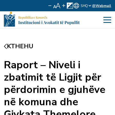
@Webmail
KTHEHU
Raport – Niveli i
zbatimit të Ligjit për
përdorimin e gjuhëve
në komuna dhe
Gjykata Themelore