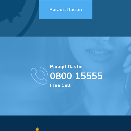
Paraqit Rastin
Paraqit Rastin
0800 15555
Free Call