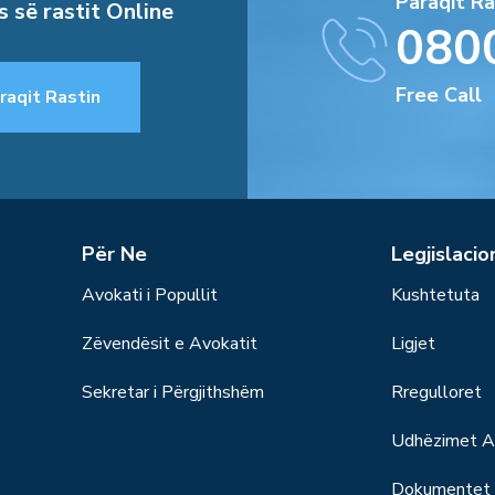
Paraqit Ra
s së rastit Online
080
Free Call
raqit Rastin
Për Ne
Legjislacio
Avokati i Popullit
Kushtetuta
Zëvendësit e Avokatit
Ligjet
Sekretar i Përgjithshëm
Rregulloret
Udhëzimet Ad
Dokumentet S