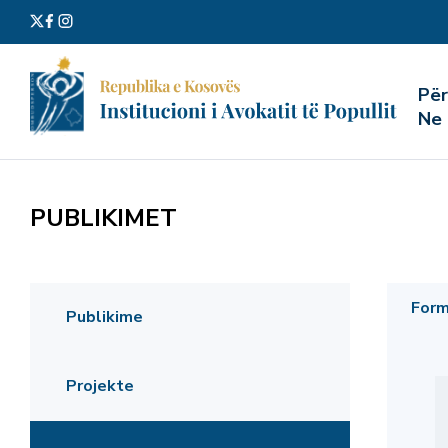
Kërko
Pë
për:
Ne
PUBLIKIMET
Form
Publikime
Projekte