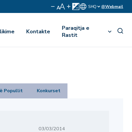
@Webmail
Paraqitja e
likime
Kontakte
Rastit
ë Popullit
Konkurset
03/03/2014