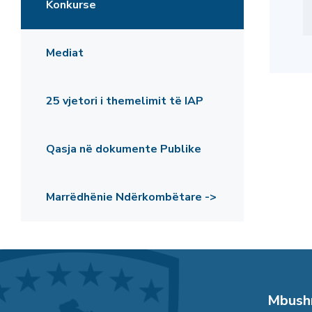
Konkurse
Mediat
25 vjetori i themelimit të IAP
Qasja në dokumente Publike
Marrëdhënie Ndërkombëtare ->
Mbushn