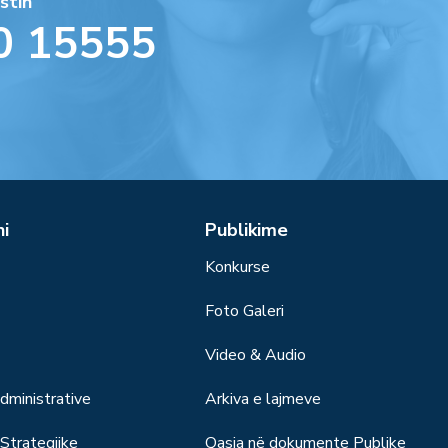
stin
0 15555
ni
Publikime
Konkurse
Foto Galeri
Video & Audio
ministrative
Arkiva e lajmeve
trategjike
Qasja në dokumente Publike