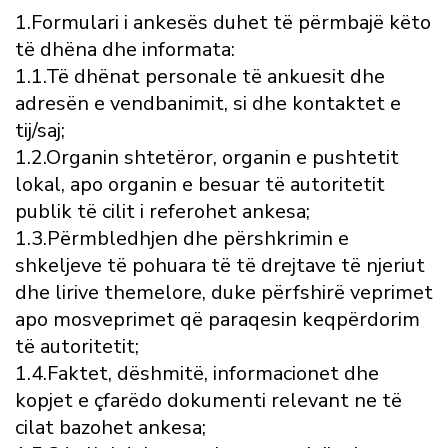
1.Formulari i ankesës duhet të përmbajë këto
të dhëna dhe informata:
1.1.Të dhënat personale të ankuesit dhe
adresën e vendbanimit, si dhe kontaktet e
tij/saj;
1.2.Organin shtetëror, organin e pushtetit
lokal, apo organin e besuar të autoritetit
publik të cilit i referohet ankesa;
1.3.Përmbledhjen dhe përshkrimin e
shkeljeve të pohuara të të drejtave të njeriut
dhe lirive themelore, duke përfshirë veprimet
apo mosveprimet që paraqesin keqpërdorim
të autoritetit;
1.4.Faktet, dëshmitë, informacionet dhe
kopjet e çfarëdo dokumenti relevant ne të
cilat bazohet ankesa;