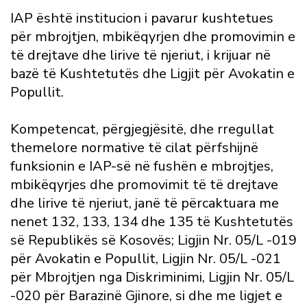
IAP është institucion i pavarur kushtetues
për mbrojtjen, mbikëqyrjen dhe promovimin e
të drejtave dhe lirive të njeriut, i krijuar në
bazë të Kushtetutës dhe Ligjit për Avokatin e
Popullit.
Kompetencat, përgjegjësitë, dhe rregullat
themelore normative të cilat përfshijnë
funksionin e IAP-së në fushën e mbrojtjes,
mbikëqyrjes dhe promovimit të të drejtave
dhe lirive të njeriut, janë të përcaktuara me
nenet 132, 133, 134 dhe 135 të Kushtetutës
së Republikës së Kosovës; Ligjin Nr. 05/L -019
për Avokatin e Popullit, Ligjin Nr. 05/L -021
për Mbrojtjen nga Diskriminimi, Ligjin Nr. 05/L
-020 për Barazinë Gjinore, si dhe me ligjet e