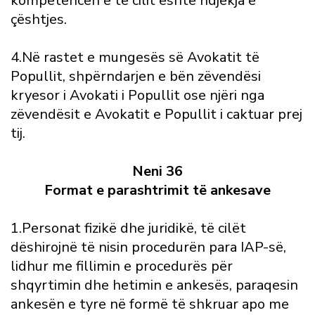
kompetencën e të cilit është ndjekja e
çështjes.
4.Në rastet e mungesës së Avokatit të
Popullit, shpërndarjen e bën zëvendësi
kryesor i Avokati i Popullit ose njëri nga
zëvendësit e Avokatit e Popullit i caktuar prej
tij.
Neni 36
Format e parashtrimit të ankesave
1.Personat fizikë dhe juridikë, të cilët
dëshirojnë të nisin procedurën para IAP-së,
lidhur me fillimin e procedurës për
shqyrtimin dhe hetimin e ankesës, paraqesin
ankesën e tyre në formë të shkruar apo me