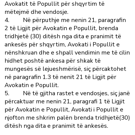
Avokatit të Popullit për shqyrtim të
mëtejmë dhe vendosje.
4. Në përputhje me nenin 21, paragrafin
2 të Ligjit për Avokatin e Popullit, brenda
tridhjetë (30) ditësh nga dita e pranimit të
ankesës për shqyrtim, Avokati i Popullit e
nënshkruan dhe e shpall vendimin me të cilin
hidhet poshtë ankesa për shkak të
mungesës së lejueshmërisë, siç përcaktohet
në paragrafin 1.3 të nenit 21 të Ligjit për
Avokatin e Popullit.
5. Në të gjitha rastet e vendosjes, siç janë
përcaktuar me nenin 21, paragrafi 1 të Ligjit
për Avokatin e Popullit, Avokati i Popullit e
njofton me shkrim palën brenda tridhjetë(30)
ditësh nga dita e pranimit të ankesës.