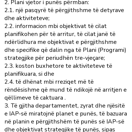
2. Plani vjetor i punës përmban:
2.1. një pasqyrë të përgjithshme të detyrave
dhe aktiviteteve;
2.2. informacion mbi objektivat të cilat
planifikohen për të arritur, të cilat janë të
ndërlidhura me objektivat e përgjithshme
dhe specifike që dalin nga të Plani (Programi)
strategjike për periudhën tre-vjeçare;
2.3. koston buxhetore te aktiviteteve të
planifikuara, si dhe
2.4. të dhënat mbi rreziqet më të
rëndësishme që mund të ndikojë në arritjen e
qëllimeve të caktuara .
3. Të gjitha departamentet, zyrat dhe njësitë
e IAP-së miratojnë planet e punës, të bazuara
në planin e përgjithshëm të punës së IAP-së
dhe objektivat strategjike të punës, sipas