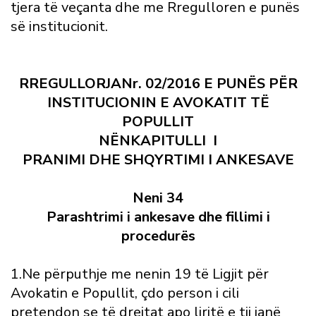
tjera të veçanta dhe me Rregulloren e punës
së institucionit.
RREGULLORJANr. 02/2016 E PUNËS PËR
INSTITUCIONIN E AVOKATIT TË
POPULLIT
NËNKAPITULLI I
PRANIMI DHE SHQYRTIMI I ANKESAVE
Neni 34
Parashtrimi i ankesave dhe fillimi i
procedurës
1.Ne përputhje me nenin 19 të Ligjit për
Avokatin e Popullit, çdo person i cili
pretendon se të drejtat apo liritë e tij janë