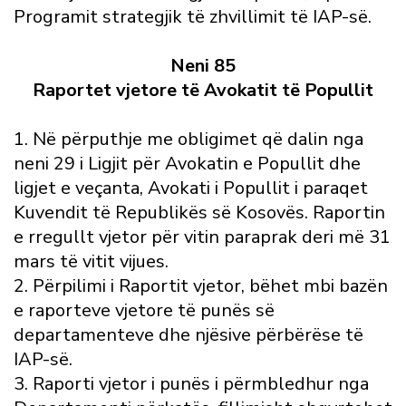
Programit strategjik të zhvillimit të IAP-së.
Neni 85
Raportet vjetore të Avokatit të Popullit
1. Në përputhje me obligimet që dalin nga
neni 29 i Ligjit për Avokatin e Popullit dhe
ligjet e veçanta, Avokati i Popullit i paraqet
Kuvendit të Republikës së Kosovës. Raportin
e rregullt vjetor për vitin paraprak deri më 31
mars të vitit vijues.
2. Përpilimi i Raportit vjetor, bëhet mbi bazën
e raporteve vjetore të punës së
departamenteve dhe njësive përbërëse të
IAP-së.
3. Raporti vjetor i punës i përmbledhur nga