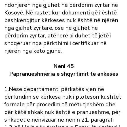
ndonjërën nga gjuhët në përdorim zyrtar në
Kosovë. Në rastet kur dokumenti që i është
bashkëngjitur kërkesës nuk është në njërën
nga gjuhët zyrtare, ose në gjuhët në
përdorim zyrtar, atëherë ai duhet të jetë i
shoqëruar nga përkthimi i certifikuar në
njërën nga këto gjuhë.
Neni 45
Papranueshmëria e shqyrtimit të ankesës
1.Nëse departamenti përkatës vjen në
përfundim se kërkesa nuk i plotëson kushtet
formale për procedim të mëtutjeshëm dhe
për këtë shkak nuk është e pranueshme, për
shkaqet e nënvizuar në nenin 21, paragrafi