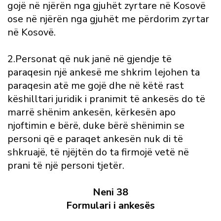
gojë në njërën nga gjuhët zyrtare në Kosovë
ose në njërën nga gjuhët me përdorim zyrtar
në Kosovë.
2.Personat që nuk janë në gjendje të
paraqesin një ankesë me shkrim lejohen ta
paraqesin atë me gojë dhe në këtë rast
këshilltari juridik i pranimit të ankesës do të
marrë shënim ankesën, kërkesën apo
njoftimin e bërë, duke bërë shënimin se
personi që e paraqet ankesën nuk di të
shkruajë, të njëjtën do ta firmojë vetë në
prani të një personi tjetër.
Neni 38
Formulari i ankesës