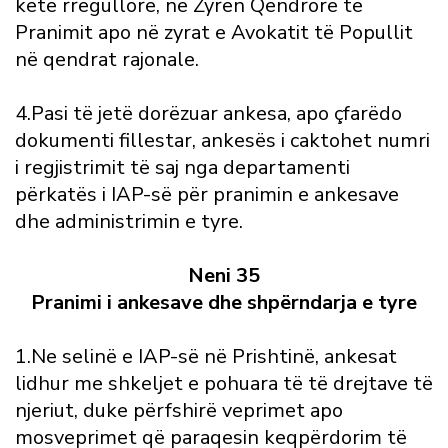
këtë rregullore, në Zyrën Qendrore të
Pranimit apo në zyrat e Avokatit të Popullit
në qendrat rajonale.
4.Pasi të jetë dorëzuar ankesa, apo çfarëdo
dokumenti fillestar, ankesës i caktohet numri
i regjistrimit të saj nga departamenti
përkatës i IAP-së për pranimin e ankesave
dhe administrimin e tyre.
Neni 35
Pranimi i ankesave dhe shpërndarja e tyre
1.Ne selinë e IAP-së në Prishtinë, ankesat
lidhur me shkeljet e pohuara të të drejtave të
njeriut, duke përfshirë veprimet apo
mosveprimet që paraqesin keqpërdorim të