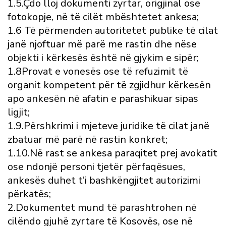
1.5.Çdo lloj dokumenti zyrtar, origjinal ose
fotokopje, në të cilët mbështetet ankesa;
1.6 Të përmenden autoritetet publike të cilat
janë njoftuar më parë me rastin dhe nëse
objekti i kërkesës është në gjykim e sipër;
1.8Provat e vonesës ose të refuzimit të
organit kompetent për të zgjidhur kërkesën
apo ankesën në afatin e parashikuar sipas
ligjit;
1.9.Përshkrimi i mjeteve juridike të cilat janë
zbatuar më parë në rastin konkret;
1.10.Në rast se ankesa paraqitet prej avokatit
ose ndonjë personi tjetër përfaqësues,
ankesës duhet t’i bashkëngjitet autorizimi
përkatës;
2.Dokumentet mund të parashtrohen në
cilëndo gjuhë zyrtare të Kosovës, ose në