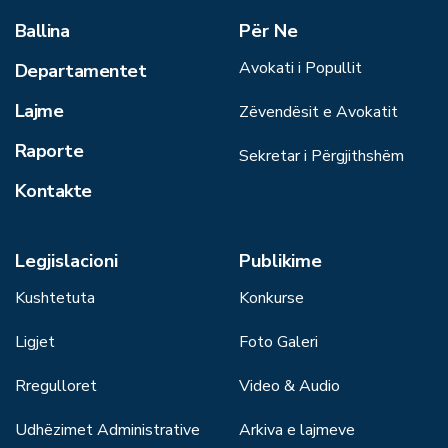
Ballina
Për Ne
Avokati i Popullit
Departamentet
Lajme
Zëvendësit e Avokatit
Raporte
Sekretar i Përgjithshëm
Kontakte
Legjislacioni
Publikime
Kushtetuta
Konkurse
Ligjet
Foto Galeri
Rregulloret
Video & Audio
Udhëzimet Administrative
Arkiva e lajmeve