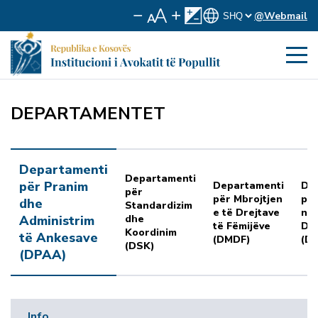
@Webmail
DEPARTAMENTET
Departamenti
Departamenti
për Pranim
Departamenti
De
për
për Mbrojtjen
për
dhe
Standardizim
e të Drejtave
ng
Administrim
dhe
të Fëmijëve
Dis
Koordinim
të Ankesave
(DMDF)
(D
(DSK)
(DPAA)
Info