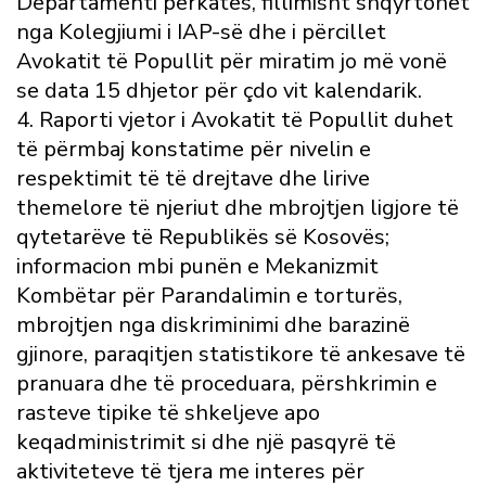
Departamenti përkatës, fillimisht shqyrtohet
nga Kolegjiumi i IAP-së dhe i përcillet
Avokatit të Popullit për miratim jo më vonë
se data 15 dhjetor për çdo vit kalendarik.
4. Raporti vjetor i Avokatit të Popullit duhet
të përmbaj konstatime për nivelin e
respektimit të të drejtave dhe lirive
themelore të njeriut dhe mbrojtjen ligjore të
qytetarëve të Republikës së Kosovës;
informacion mbi punën e Mekanizmit
Kombëtar për Parandalimin e torturës,
mbrojtjen nga diskriminimi dhe barazinë
gjinore, paraqitjen statistikore të ankesave të
pranuara dhe të proceduara, përshkrimin e
rasteve tipike të shkeljeve apo
keqadministrimit si dhe një pasqyrë të
aktiviteteve të tjera me interes për