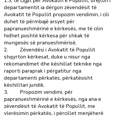
1.3, të Ligjit për Avokatin e Popullit, drejtori i
departamentit ia dërgon zëvendësit të
Avokatit të Popullit propozim vendimin, i cili
duhet të përmbajë arsyet për
papranueshmërinë e kërkesës, me të cilin
hidhet poshtë kërkesa për shkak të
mungesës së pranueshmërisë.
2. Zëvendësi i Avokatit të Popullit
shqyrton kërkesat, duke u nisur nga
rekomandimet dhe këshillat teknike nga
raporti paraprak i përgatitur nga
departamenti përkatës, përkatësisht
këshilltari juridik.
3. Propozim vendimi, për
papranueshmërinë e kërkesës, nga ana e
zëvendësit të Avokatit të Popullit, me
vlerësimin përkatës, i përcillet menjëherë