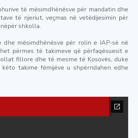
 njohurive të mësimdhënësve për mandatin dhe
tave të njeriut, veçmas në vetëdijesimin për
nëpër shkolla.
sve dhe mësimdhënësve për rolin e IAP-së në
bëhet përmes të takimeve që përfaqësuesit e
ollat fillore dhe të mesme të Kosovës, duke
Në këto takime fëmijëve u shpërndahen edhe