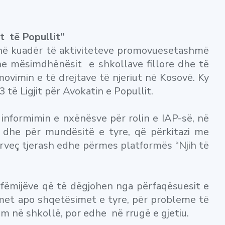
t të Popullit”
 në kuadër të aktiviteteve promovuesetashmë
dhe mësimdhënësit e shkollave fillore dhe të
ovimin e të drejtave të njeriut në Kosovë. Ky
 të Ligjit për Avokatin e Popullit.
 informimin e nxënësve për rolin e IAP-së, në
i dhe për mundësitë e tyre, që përkitazi me
 përveç tjerash edhe përmes platformës “Njih të
e fëmijëve që të dëgjohen nga përfaqësuesit e
met apo shqetësimet e tyre, për probleme të
m në shkollë, por edhe në rrugë e gjetiu.