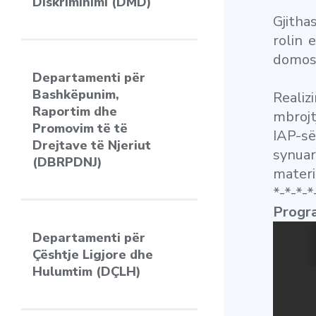
Diskriminimi (DMD)
Gjitha
rolin 
domosd
Departamenti për
Bashkëpunim,
Realiz
Raportim dhe
mbrojt
Promovim të të
IAP-së
Drejtave të Njeriut
synuar
(DBRPDNJ)
materi
*-*-*-*
Progra
Departamenti për
Çështje Ligjore dhe
Hulumtim (DÇLH)