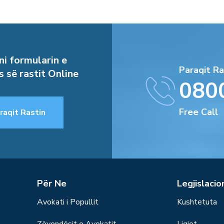
i formularin e
Paraqit Ra
s së rastit Online
080
Free Call
raqit Rastin
Për Ne
Legjislacio
Avokati i Popullit
Kushtetuta