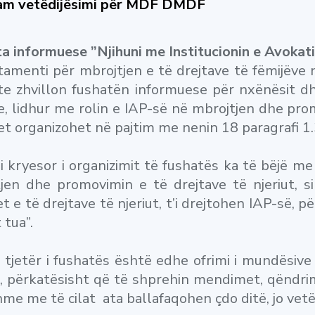
am vetëdijësimi për MDF DMDF
a informuese ”Njihuni me Institucionin e Avokati
amenti për mbrojtjen e të drejtave të fëmijëve
ite zhvillon fushatën informuese për nxënësit 
 lidhur me rolin e IAP-së në mbrojtjen dhe prom
tet organizohet në pajtim me nenin 18 paragrafi 1.3
i kryesor i organizimit të fushatës ka të bëjë me
jen dhe promovimin e të drejtave të njeriut, s
et e të drejtave të njeriut, t’i drejtohen IAP-së,
 tua”.
 tjetër i fushatës është edhe ofrimi i mundësiv
, përkatësisht që të shprehin mendimet, qëndri
me me të cilat ata ballafaqohen çdo ditë, jo vetë