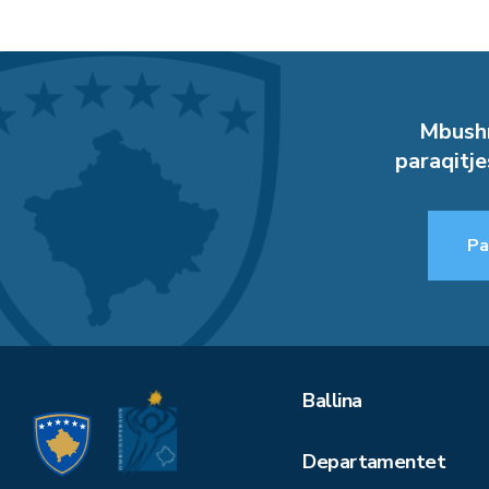
Mbushn
paraqitje
Pa
Ballina
Departamentet