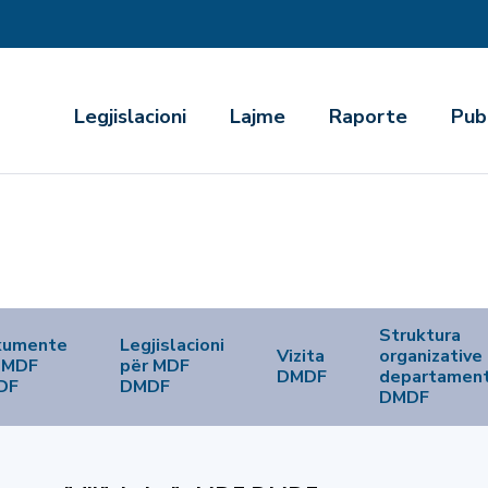
r
Legjislacioni
Lajme
Raporte
Pub
Struktura
kumente
Legjislacioni
Vizita
organizative
 MDF
për MDF
DMDF
departament
DF
DMDF
DMDF