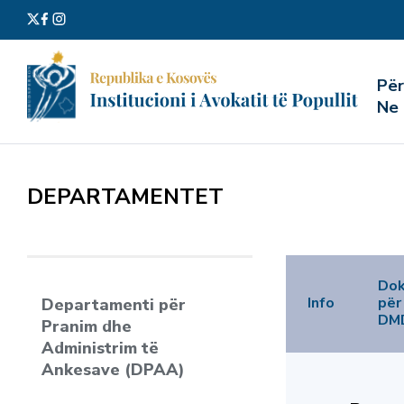
Kërko
Pë
për:
Ne
DEPARTAMENTET
Do
Info
për
Departamenti për
DM
Pranim dhe
Administrim të
Ankesave (DPAA)