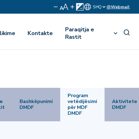
@Webmail
Paraqitja e
likime
Kontakte
Rastit
Program
 e
Bashkëpunimi
vetëdijësimi
Aktivitete
it
DMDF
për MDF
DMDF
DMDF