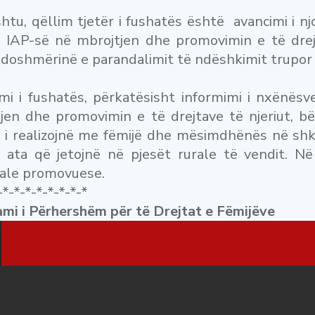
shtu, qëllim tjetër i fushatës është avancimi i
e IAP-së në mbrojtjen dhe promovimin e të drej
oshmërinë e parandalimit të ndëshkimit trupor 
imi i fushatës, përkatësisht informimi i nxënë
jen dhe promovimin e të drejtave të njeriut, 
 i realizojnë me fëmijë dhe mësimdhënës në shk
 ata që jetojnë në pjesët rurale të vendit. 
ale promovuese.
-*-*-*-*-*-*-*-*
mi i Përhershëm për të Drejtat e Fëmijëve