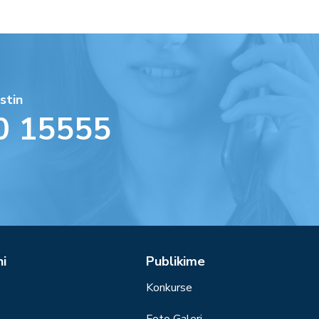
stin
0 15555
ni
Publikime
Konkurse