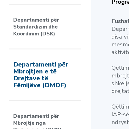
Progr
Departamenti për
Fushat
Standardizim dhe
Depart
Koordinim (DSK)
disa v
mesme,
aktivi
Departamenti për
Qëllim
Mbrojtjen e të
mbrojt
Drejtave të
shkelj
Fëmijëve (DMDF)
drejtat
Qëllim
IAP-së
Departamenti për
ndrysh
Mbrojtje nga