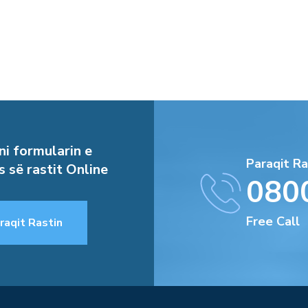
i formularin e
Paraqit Ra
s së rastit Online
080
Free Call
raqit Rastin