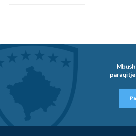
Mbushn
paraqitje
Pa