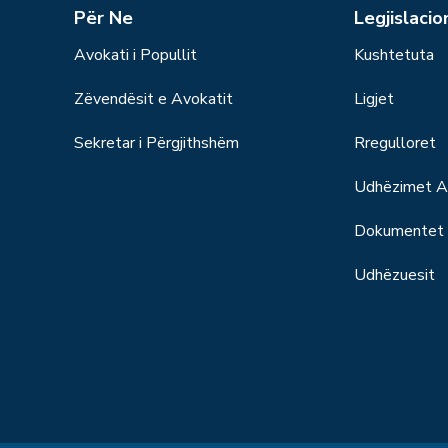
Për Ne
Legjislacio
Avokati i Popullit
Kushtetuta
Zëvendësit e Avokatit
Ligjet
Sekretar i Përgjithshëm
Rregulloret
Udhëzimet Ad
Dokumentet S
Udhëzuesit