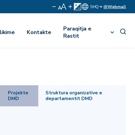
@Webmail
Paraqitja e
likime
Kontakte
Rastit
Projekte
Struktura organizative e
DMD
departamentit DMD