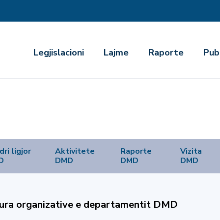
r
Legjislacioni
Lajme
Raporte
Pub
ri ligjor
Aktivitete
Raporte
Vizita
D
DMD
DMD
DMD
ura organizative e departamentit DMD