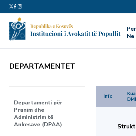
Kërko
Pë
për:
Ne
DEPARTAMENTET
Kuad
Info
DM
Departamenti për
Pranim dhe
Administrim të
Ankesave (DPAA)
Strukt