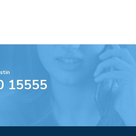
stin
0 15555