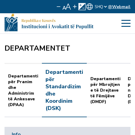
@Webmail
DEPARTAMENTET
Departamenti
Departamenti
për
Departamenti
De
për Pranim
për Mbrojtjen
për
Standardizim
dhe
e të Drejtave
ng
dhe
Administrim
të Fëmijëve
Dis
të Ankesave
Koordinim
(DMDF)
(D
(DPAA)
(DSK)
Info