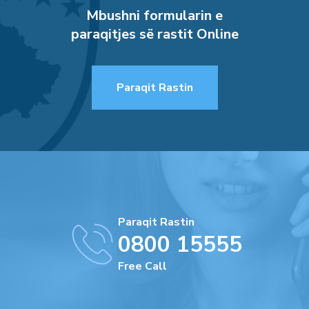
Mbushni formularin e
paraqitjes së rastit Online
Paraqit Rastin
Paraqit Rastin
0800 15555
Free Call