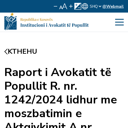
@Webmail
KTHEHU
Raport i Avokatit të
Popullit R. nr.
1242/2024 lidhur me
moszbatimin e
Aktgjykimit A.nr.