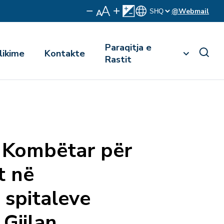
@Webmail
Paraqitja e
likime
Kontakte
Rastit
t Kombëtar për
t në
 spitaleve
 Gjilan