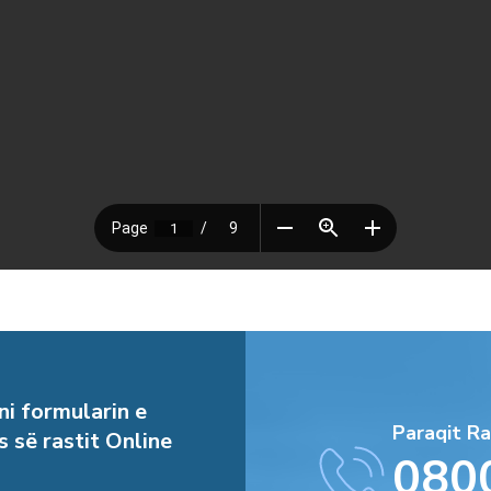
i formularin e
Paraqit Ra
s së rastit Online
080