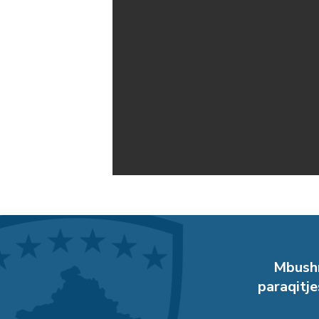
Mbushn
paraqitje