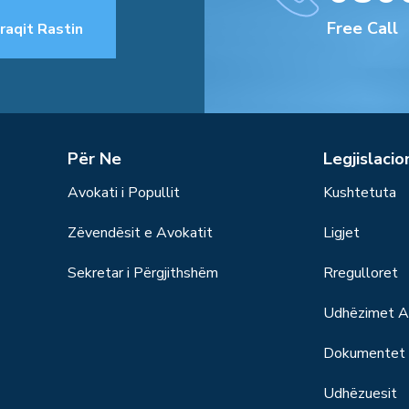
Free Call
raqit Rastin
Për Ne
Legjislacio
Avokati i Popullit
Kushtetuta
Zëvendësit e Avokatit
Ligjet
Sekretar i Përgjithshëm
Rregulloret
Udhëzimet Ad
Dokumentet S
Udhëzuesit