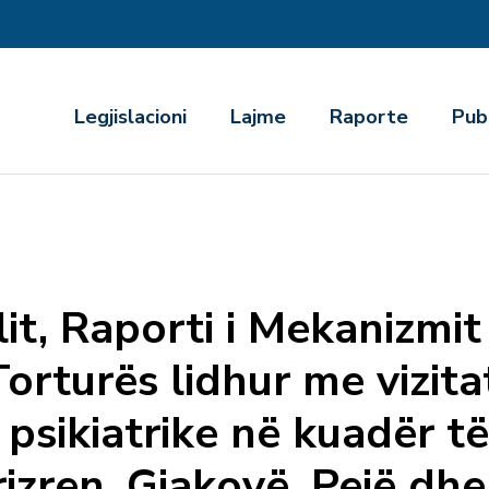
r
Legjislacioni
Lajme
Raporte
Pub
lit, Raporti i Mekanizmi
orturës lidhur me vizita
sikiatrike në kuadër të
rizren, Gjakovë, Pejë dhe