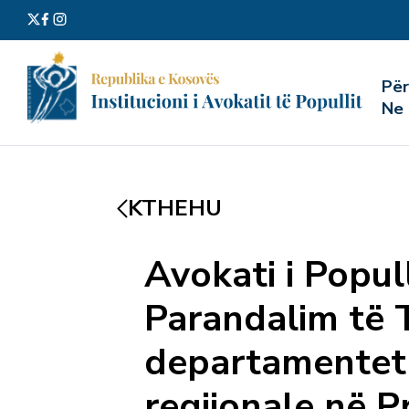
Kërko
Pë
për:
Ne
KTHEHU
Avokati i Popul
Parandalim të T
departamentet p
regjionale në P