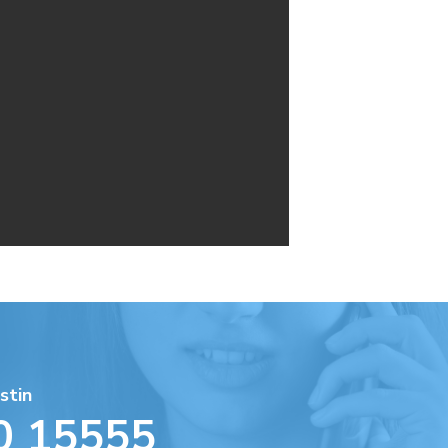
stin
0 15555