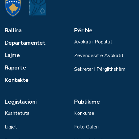
Ballina
Për Ne
Avokati i Popullit
Departamentet
Lajme
Zëvendësit e Avokatit
Raporte
Sekretar i Përgjithshëm
Kontakte
Legjislacioni
Publikime
Kushtetuta
Konkurse
Ligjet
Foto Galeri