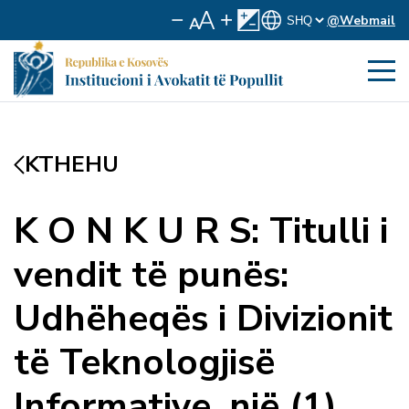
@Webmail
KTHEHU
K O N K U R S: Titulli i
vendit të punës:
Udhëheqës i Divizionit
të Teknologjisë
Informative, një (1)