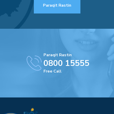
Paraqit Rastin
Paraqit Rastin
0800 15555
Free Call