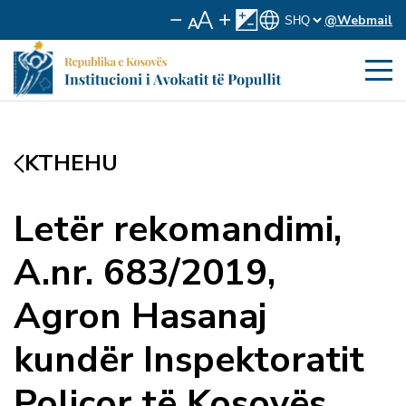
@Webmail
KTHEHU
Letër rekomandimi,
A.nr. 683/2019,
Agron Hasanaj
kundër Inspektoratit
Policor të Kosovës