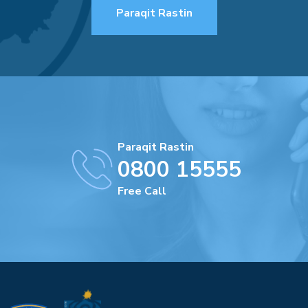
Paraqit Rastin
Paraqit Rastin
0800 15555
Free Call