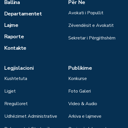
Ballina
Për Ne
Avokati i Popullit
Departamentet
Lajme
Zëvendësit e Avokatit
Raporte
Sekretar i Përgjithshëm
Kontakte
Legjislacioni
Publikime
Kushtetuta
Konkurse
Ligjet
Foto Galeri
Rregulloret
Video & Audio
Udhëzimet Administrative
Arkiva e lajmeve