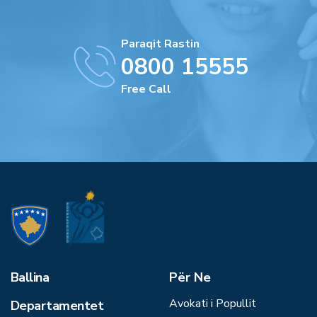
Paraqit Rastin
0800 15555
Free Call
Ballina
Për Ne
Avokati i Popullit
Departamentet