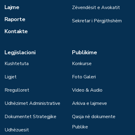
Lajme
Zëvendësit e Avokatit
Raporte
Sekretar i Përgjithshëm
Kontakte
Legjislacioni
Publikime
Kushtetuta
Konkurse
Ligjet
Foto Galeri
Rregulloret
Video & Audio
Udhëzimet Administrative
Arkiva e lajmeve
Dokumentet Strategjike
Qasja në dokumente
Publike
Udhëzuesit