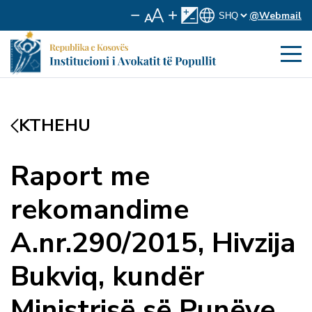
@Webmail
KTHEHU
Raport me
rekomandime
A.nr.290/2015, Hivzija
Bukviq, kundër
Ministrisë së Punëve