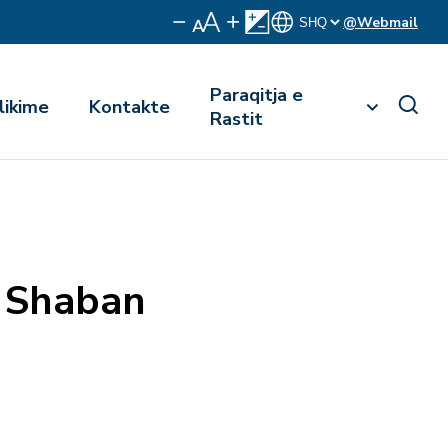
@Webmail
Paraqitja e
likime
Kontakte
Rastit
 Shaban