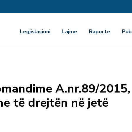
r
Legjislacioni
Lajme
Raporte
Pub
omandime A.nr.89/2015,
me të drejtën në jetë