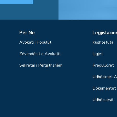
Për Ne
Legjislacio
Avokati i Popullit
Kushtetuta
Zëvendësit e Avokatit
Ligjet
Sekretar i Përgjithshëm
Rregulloret
Udhëzimet Ad
Dokumentet S
Udhëzuesit