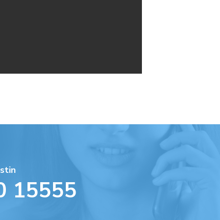
stin
0 15555