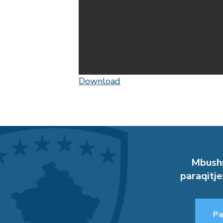
Download
Mbushn
paraqitje
Pa