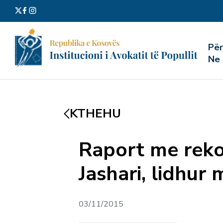
Kërko
Pë
për:
Ne
KTHEHU
Raport me rek
Jashari, lidhur 
03/11/2015