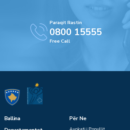
Paraqit Rastin
0800 15555
Free Call
Ballina
Për Ne
Avokati i Popullit