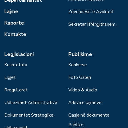
Departamentet
Lajme
Zëvendësit e Avokatit
Raporte
Sekretar i Përgjithshëm
Kontakte
Legjislacioni
Publikime
Kushtetuta
Konkurse
Ligjet
Foto Galeri
Rregulloret
Video & Audio
Udhëzimet Administrative
Arkiva e lajmeve
Dokumentet Strategjike
Qasja në dokumente
Publike
Udhëzuesit