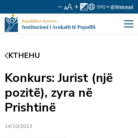
@Webmail
KTHEHU
Konkurs: Jurist (një
pozitë), zyra në
Prishtinë
14/10/2013