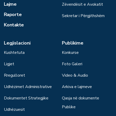
Lajme
Zëvendësit e Avokatit
Raporte
Sekretar i Përgjithshëm
Kontakte
Legjislacioni
Publikime
Kushtetuta
Konkurse
Ligjet
Foto Galeri
Rregulloret
Video & Audio
Udhëzimet Administrative
Arkiva e lajmeve
Dokumentet Strategjike
Qasja në dokumente
Publike
Udhëzuesit