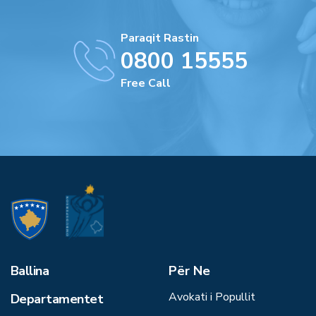
Paraqit Rastin
0800 15555
Free Call
Ballina
Për Ne
Avokati i Popullit
Departamentet