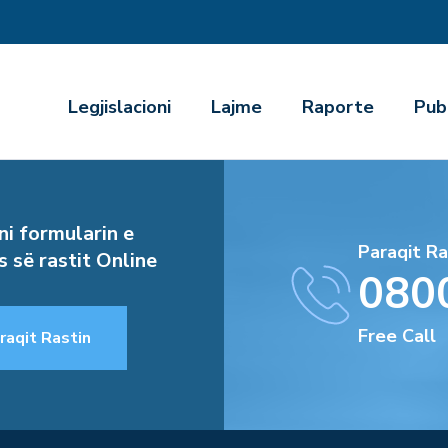
r
Legjislacioni
Lajme
Raporte
Pub
i formularin e
Paraqit Ra
s së rastit Online
080
Free Call
raqit Rastin