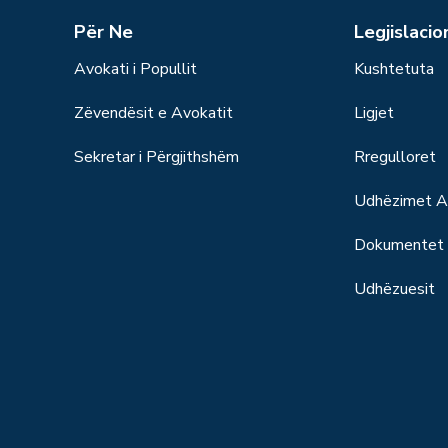
Për Ne
Legjislacio
Avokati i Popullit
Kushtetuta
Zëvendësit e Avokatit
Ligjet
Sekretar i Përgjithshëm
Rregulloret
Udhëzimet Ad
Dokumentet S
Udhëzuesit