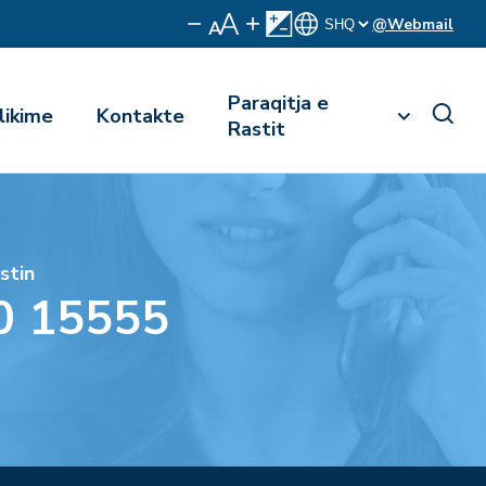
@Webmail
Paraqitja e
likime
Kontakte
Rastit
stin
0 15555