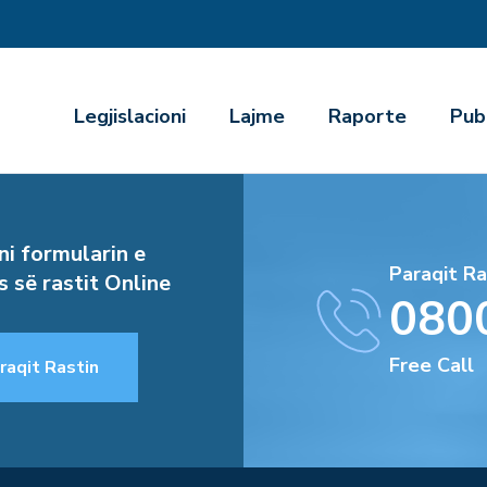
r
Legjislacioni
Lajme
Raporte
Pub
i formularin e
Paraqit Ra
s së rastit Online
080
Free Call
raqit Rastin