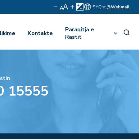
@Webmail
Paraqitja e
likime
Kontakte
Rastit
stin
0 15555