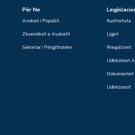
Për Ne
Legjislacio
Avokati i Popullit
Kushtetuta
Zëvendësit e Avokatit
Ligjet
Sekretar i Përgjithshëm
Rregulloret
Udhëzimet Ad
Dokumentet S
Udhëzuesit