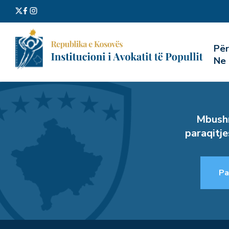
Kërko
Pë
për:
Ne
Mbushn
paraqitje
Pa