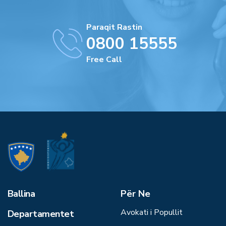
Paraqit Rastin
0800 15555
Free Call
Ballina
Për Ne
Avokati i Popullit
Departamentet