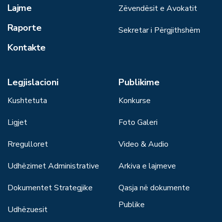
Lajme
Zëvendësit e Avokatit
Raporte
Sekretar i Përgjithshëm
Kontakte
Legjislacioni
Publikime
Kushtetuta
Konkurse
Ligjet
Foto Galeri
Rregulloret
Video & Audio
Udhëzimet Administrative
Arkiva e lajmeve
Dokumentet Strategjike
Qasja në dokumente
Publike
Udhëzuesit