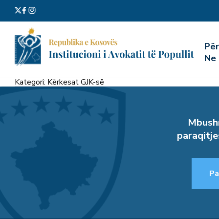
Kërko
Pë
për:
Ne
Kategori:
Kërkesat GJK-së
Mbushn
paraqitje
Pa