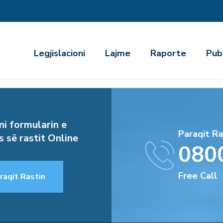
r
Legjislacioni
Lajme
Raporte
Pub
i formularin e
Paraqit Ra
s së rastit Online
080
Free Call
raqit Rastin