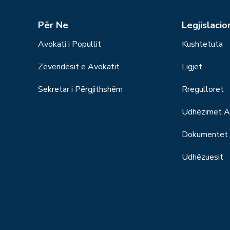
Për Ne
Legjislacio
Avokati i Popullit
Kushtetuta
Zëvendësit e Avokatit
Ligjet
Sekretar i Përgjithshëm
Rregulloret
Udhëzimet Ad
Dokumentet S
Udhëzuesit