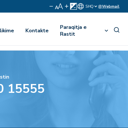
@Webmail
Paraqitja e
likime
Kontakte
Rastit
stin
0 15555