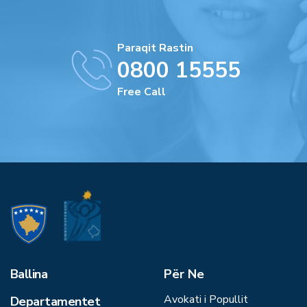
Paraqit Rastin
0800 15555
Free Call
Ballina
Për Ne
Avokati i Popullit
Departamentet