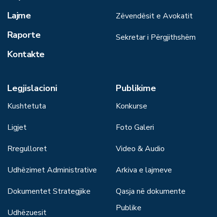
Lajme
Zëvendësit e Avokatit
Raporte
Sekretar i Përgjithshëm
Kontakte
Legjislacioni
Publikime
Kushtetuta
Konkurse
Ligjet
Foto Galeri
Rregulloret
Video & Audio
Udhëzimet Administrative
Arkiva e lajmeve
Dokumentet Strategjike
Qasja në dokumente
Publike
Udhëzuesit