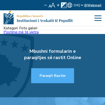
@Webmail
Kategori:
Foto galeri
Lëvizje
Postime më të vjetra
te
postimet
Mbushni formularin e
paraqitjes së rastit Online
Paraqit Rastin