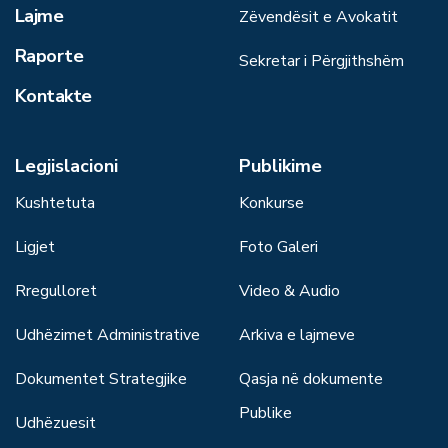
Lajme
Zëvendësit e Avokatit
Raporte
Sekretar i Përgjithshëm
Kontakte
Legjislacioni
Publikime
Kushtetuta
Konkurse
Ligjet
Foto Galeri
Rregulloret
Video & Audio
Udhëzimet Administrative
Arkiva e lajmeve
Dokumentet Strategjike
Qasja në dokumente
Publike
Udhëzuesit