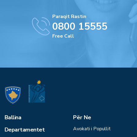
Paraqit Rastin
0800 15555
Free Call
Ballina
Për Ne
Avokati i Popullit
Departamentet