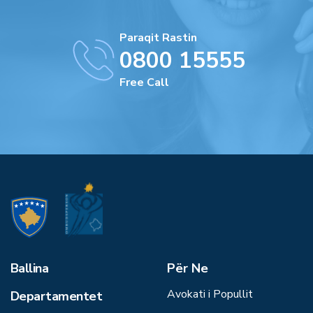
Paraqit Rastin
0800 15555
Free Call
Ballina
Për Ne
Avokati i Popullit
Departamentet