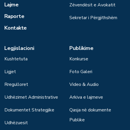
Lajme
Zëvendësit e Avokatit
Raporte
Sekretar i Përgjithshëm
Kontakte
Legjislacioni
Publikime
Kushtetuta
Konkurse
Ligjet
Foto Galeri
Rregulloret
Video & Audio
Udhëzimet Administrative
Arkiva e lajmeve
Dokumentet Strategjike
Qasja në dokumente
Publike
Udhëzuesit