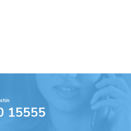
stin
0 15555