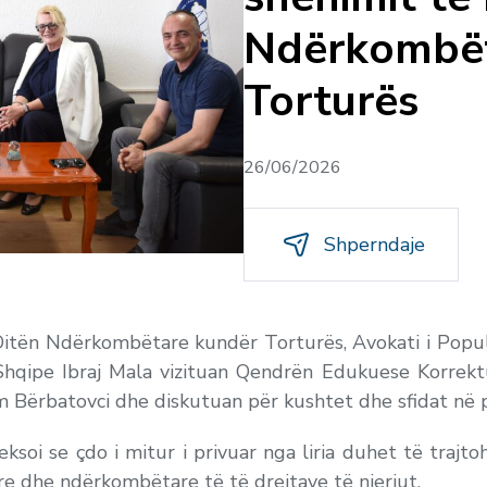
Ndërkombët
Torturës
26/06/2026
Shperndaje
itën Ndërkombëtare kundër Torturës, Avokati i Popull
Shqipe Ibraj Mala vizituan Qendrën Edukuese Korrekt
itim Bërbatovci dhe diskutuan për kushtet dhe sfidat në 
heksoi se çdo i mitur i privuar nga liria duhet të tra
 dhe ndërkombëtare të të drejtave të njeriut.