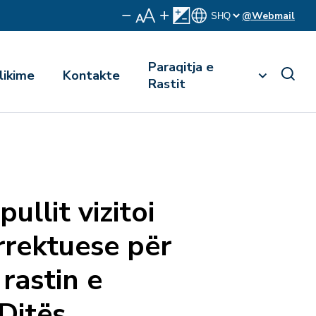
@Webmail
Paraqitja e
likime
Kontakte
Rastit
ullit vizitoi
rektuese për
rastin e
Ditës