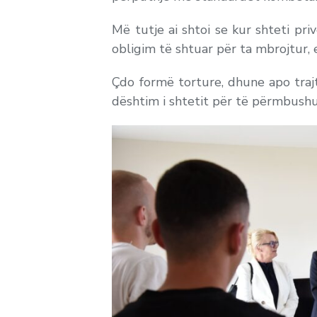
Më tutje ai shtoi se kur shteti pri
obligim të shtuar për ta mbrojtur, 
Çdo formë torture, dhune apo trajt
dështim i shtetit për të përmbushur