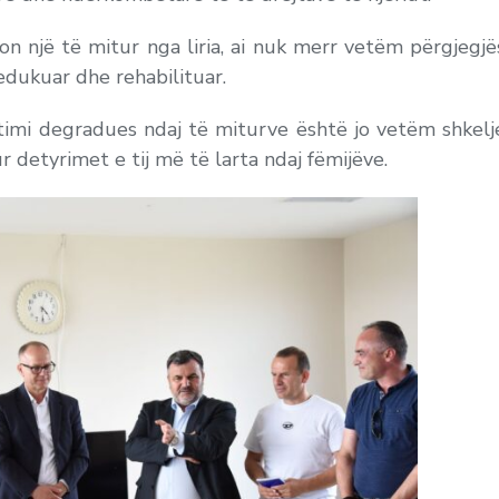
von një të mitur nga liria, ai nuk merr vetëm përgjegjës
edukuar dhe rehabilituar.
imi degradues ndaj të miturve është jo vetëm shkelje
 detyrimet e tij më të larta ndaj fëmijëve.