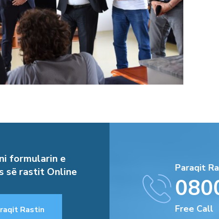
i formularin e
Paraqit Ra
s së rastit Online
080
Free Call
raqit Rastin