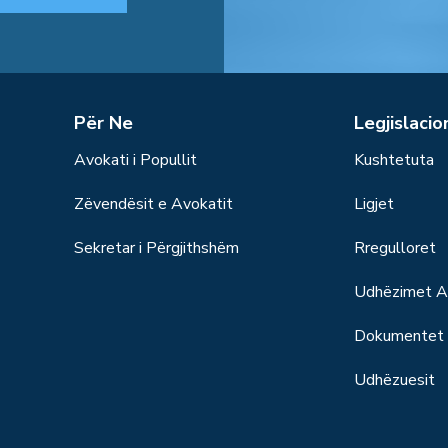
Për Ne
Legjislacio
Avokati i Popullit
Kushtetuta
Zëvendësit e Avokatit
Ligjet
Sekretar i Përgjithshëm
Rregulloret
Udhëzimet Ad
Dokumentet S
Udhëzuesit