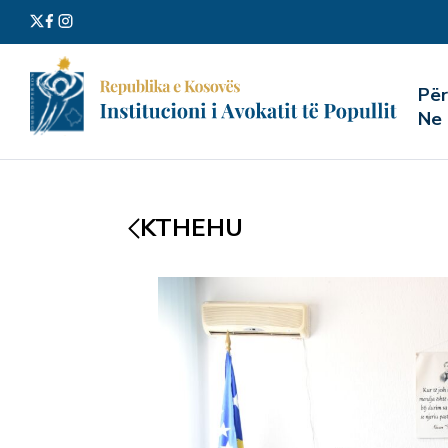
Kërko
Pë
për:
Ne
KTHEHU