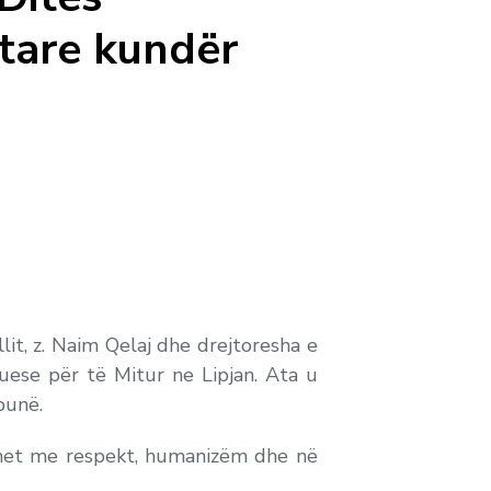
are kundër
it, z. Naim Qelaj dhe drejtoresha e
uese për të Mitur ne Lipjan. Ata u
punë.
jtohet me respekt, humanizëm dhe në