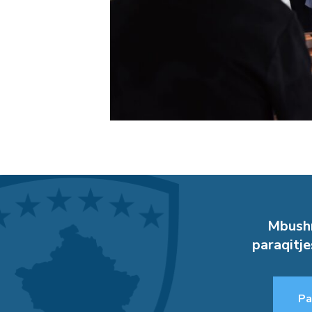
Mbushn
paraqitje
Pa