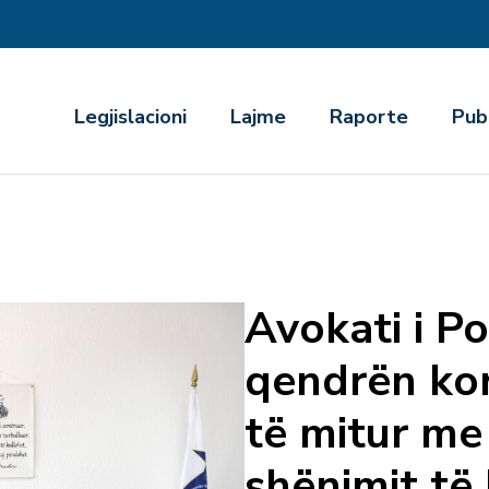
r
Legjislacioni
Lajme
Raporte
Pub
Avokati i Pop
qendrën kor
të mitur me 
shënimit të 