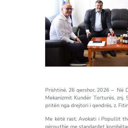
Prishtinë, 26 qershor, 2026 – Në D
Mekanizmit Kundër Torturës, znj. 
pritën nga drejtori i qendrës, z. F
Me këtë rast, Avokati i Popullit t
përputhje me standardet kombëtare