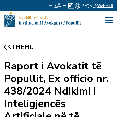
@Webmail
KTHEHU
Raport i Avokatit të
Popullit, Ex officio nr.
438/2024 Ndikimi i
Inteligjencës
Artificiale në të