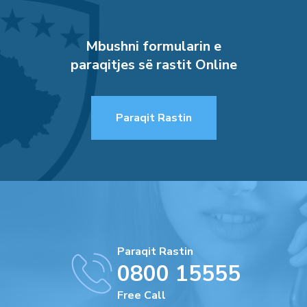
Mbushni formularin e
paraqitjes së rastit Online
Paraqit Rastin
Paraqit Rastin
0800 15555
Free Call