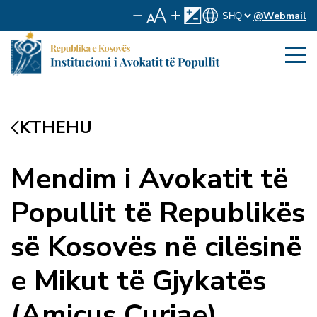
@Webmail
KTHEHU
Mendim i Avokatit të
Popullit të Republikës
së Kosovës në cilësinë
e Mikut të Gjykatës
(Amicus Curiae)