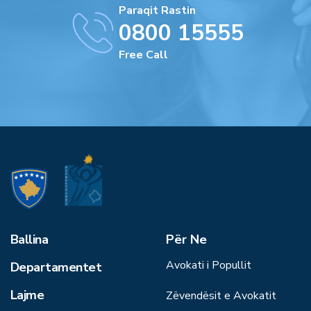
Paraqit Rastin
0800 15555
Free Call
Ballina
Për Ne
Avokati i Popullit
Departamentet
Lajme
Zëvendësit e Avokatit