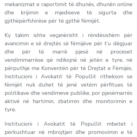
mekanizmat e raportimit të dhunës, dhunën online
dhe krijimin e mjediseve të sigurta dhe
gjithëpërfshirëse për të gjithë fëmijët.
Ky takim ishte veçanërisht i rëndësishëm për
avancimin e së drejtës së fëmijëve për t’u dëgjuar
dhe për të marrë pjesë në proceset
vendimmarrëse që ndikojnë në jetën e tyre, në
përputhje me Konventën për të Drejtat e Fëmijës.
Institucioni i Avokatit të Popullit rithekson se
fëmijët nuk duhet të jenë vetëm përfitues të
politikave dhe vendimeve publike, por pjesëmarrës
aktivë në hartimin, zbatimin dhe monitorimin e
tyre.
Institucioni i Avokatit të Popullit mbetet i
përkushtuar në mbrojtjen dhe promovimin e të