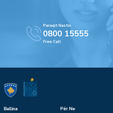
Paraqit Rastin
0800 15555
Free Call
Ballina
Për Ne