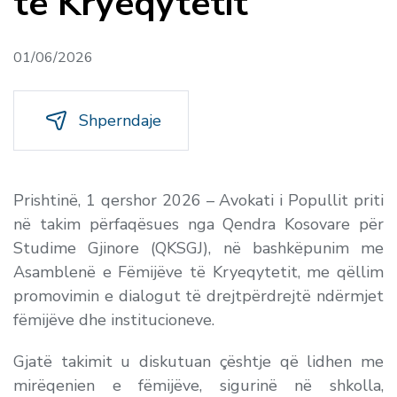
të Kryeqytetit
01/06/2026
Shperndaje
Prishtinë, 1 qershor 2026 – Avokati i Popullit priti
në takim përfaqësues nga Qendra Kosovare për
Studime Gjinore (QKSGJ), në bashkëpunim me
Asamblenë e Fëmijëve të Kryeqytetit, me qëllim
promovimin e dialogut të drejtpërdrejtë ndërmjet
fëmijëve dhe institucioneve.
Gjatë takimit u diskutuan çështje që lidhen me
mirëqenien e fëmijëve, sigurinë në shkolla,