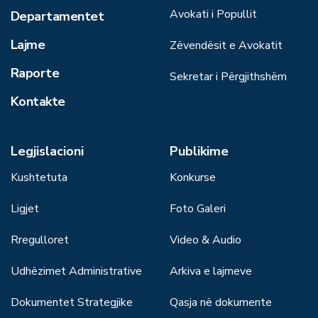
Avokati i Popullit
Departamentet
Lajme
Zëvendësit e Avokatit
Raporte
Sekretar i Përgjithshëm
Kontakte
Legjislacioni
Publikime
Kushtetuta
Konkurse
Ligjet
Foto Galeri
Rregulloret
Video & Audio
Udhëzimet Administrative
Arkiva e lajmeve
Dokumentet Strategjike
Qasja në dokumente