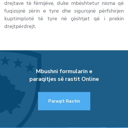
drejtave të fëmijëve, duke mbështetur nisma që
fuqizojnë zërin e tyre dhe sigurojnë përfshirjen
kuptimplotë të tyre në çështjet që i prekin
drejtpërdrejt.
Mbushni formularin e
paraqitjes së rastit Online
Paraqit Rastin