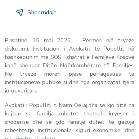
Shperndaje
Prishtinë, 15 maj 2026 – Përmes një tryeze
diskutimi, Institucioni i Avokatit të Popullit në
bashkëpunim me SOS Fshatrat e Fëmijëve Kosovë
kanë shënuar Ditën Ndërkombëtare të Familjes.
Në tryezë morën pjesë përfaqësues të
institucioneve publike si dhe nga organizatat tjera
jo-qeveritare.
Avokati i Popullit, z. Naim Qelaj tha se kjo ditë na
kujton se familja mbetet themeli kryesor i
shoqërisë dhe se çdo familje duhet të gëzojë
mbështetje institucionale, siguri ekonomike, dhe
me dinjitet të plotë.