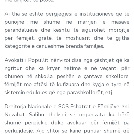
Ai tha se është përgjegjësi e institucioneve që të
punojnë më shumë në marrjen e masave
parandaluese dhe kështu të sigurohet mbrojtje
për fëmijët, gratë, të moshuarit dhe të gjitha
kategoritë e cenueshme brenda familjes.
Avokati i Popullit nënvizoi disa nga çështjet që ka
ngritur dhe ka kryer hetime e në veçanti për
dhunën në shkolla, peshën e çantave shkollore,
fëmijët me aftësi të kufizuara dhe kyçja e tyre në
sistemin edukues që nga parashkollorët, etj.
Drejtorja Nacionale e SOS Fshatrat e Fëmijëve, znj.
Nezahat Salihu theksoi se organizata ka bërë
shumë përpjekje duke avokuar për fëmijët pa
përkujdesje. Ajo shtoi se kanë punuar shumë që