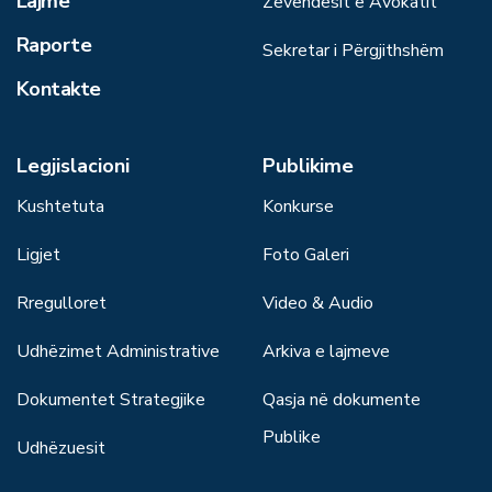
Lajme
Zëvendësit e Avokatit
Raporte
Sekretar i Përgjithshëm
Kontakte
Legjislacioni
Publikime
Kushtetuta
Konkurse
Ligjet
Foto Galeri
Rregulloret
Video & Audio
Udhëzimet Administrative
Arkiva e lajmeve
Dokumentet Strategjike
Qasja në dokumente
Publike
Udhëzuesit