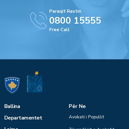
Paraqit Rastin
0800 15555
Free Call
Ballina
Për Ne
Avokati i Popullit
Departamentet