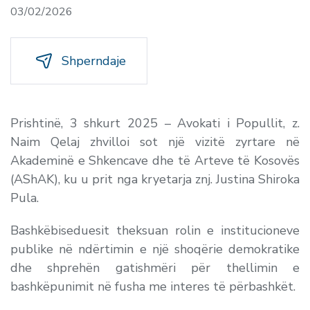
03/02/2026
Shperndaje
Prishtinë, 3 shkurt 2025 – Avokati i Popullit, z.
Naim Qelaj zhvilloi sot një vizitë zyrtare në
Akademinë e Shkencave dhe të Arteve të Kosovës
(AShAK), ku u prit nga kryetarja znj. Justina Shiroka
Pula.
Bashkëbiseduesit theksuan rolin e institucioneve
publike në ndërtimin e një shoqërie demokratike
dhe shprehën gatishmëri për thellimin e
bashkëpunimit në fusha me interes të përbashkët.