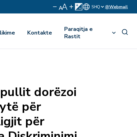
@Webmail
Paraqitja e
likime
Kontakte
Rastit
pullit dorëzoi
dytë për
igjit për
a Diskriminimi