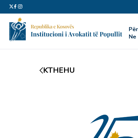
Kërko
Pë
për:
Ne
KTHEHU