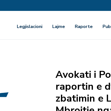
r
Legjislacioni
Lajme
Raporte
Pub
Avokati i Po
raportin e 
zbatimin e L
Mbrojtje ng