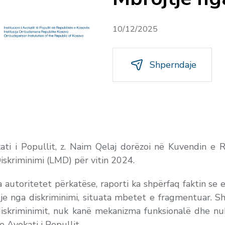
10/12/2025
Shperndaje
ati i Popullit, z. Naim Qelaj dorëzoi në Kuvendin e 
Diskriminimi (LMD) për vitin 2024.
 autoritetet përkatëse, raporti ka shpërfaq faktin se 
je nga diskriminimi, situata mbetet e fragmentuar. S
 diskriminimit, nuk kanë mekanizma funksionalë dhe nu
e Avokati i Popullit.