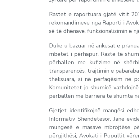
Rastet e raportuara gjatë vitit 2
rekomandimeve nga Raporti i Avokat
së të dhënave, funksionalizimin e nj
Duke u bazuar në ankesat e pranuar
mbetet i përhapur. Raste të shum
përballen me kufizime në shër
transparencës, trajtimin e pabarab
theksuara, si në përfaqësim në p
Komunitetet jo shumicë vazhdojnë 
përballen me barriera të shumta n
Gjetjet identifikojnë mangësi ed
Informativ Shëndetësor. Janë evid
mungesë e masave mbrojtëse për 
përgjithësi, Avokati i Popullit vë