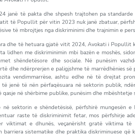
024 janë të pakta dhe shpesh trajtohen pa standarde
it të Popullit për vitin 2023 nuk janë zbatuar, përfshi
ësive të mbrojtjes nga diskriminimi dhe trajnimin e pers
a dhe të hetuara gjatë vitit 2024, Avokati i Popullit 
ta lidhen me diskriminimin mbi bazën e moshës, sid
bimet shëndetësore dhe sociale. Në punësim vaz
artë dhe ndërprerjen e paligjshme të marrëdhënies së 
ozita vendimmarrëse, ashtu edhe në të drejtat pro
të jenë të nën përfaqësuara në sektorin publik, ndër
ë qasje në shërbime publike, punësim dhe mbështetje 
he në sektorin e shëndetësisë, përfshirë mungesën e 
entuar raste të diskriminimit fetar, mos përfshirje
viktimat e dhunës, veçanërisht gratë viktima të 
ren barriera sistematike dhe praktika diskriminuese q