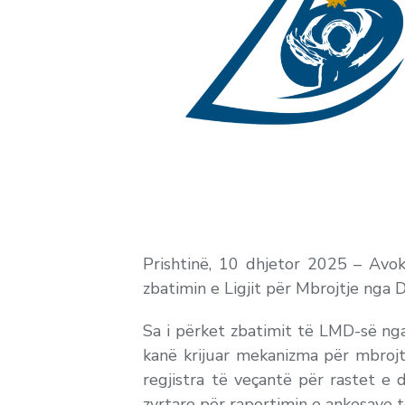
Prishtinë, 10 dhjetor 2025 – Avok
zbatimin e Ligjit për Mbrojtje nga 
Sa i përket zbatimit të LMD-së nga
kanë krijuar mekanizma për mbrojt
regjistra të veçantë për rastet e
zyrtare për raportimin e ankesave t