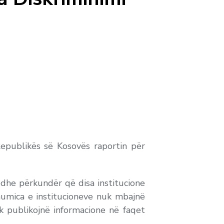
Republikës së Kosovës raportin për
edhe përkundër që disa institucione
humica e institucioneve nuk mbajnë
k publikojnë informacione në faqet