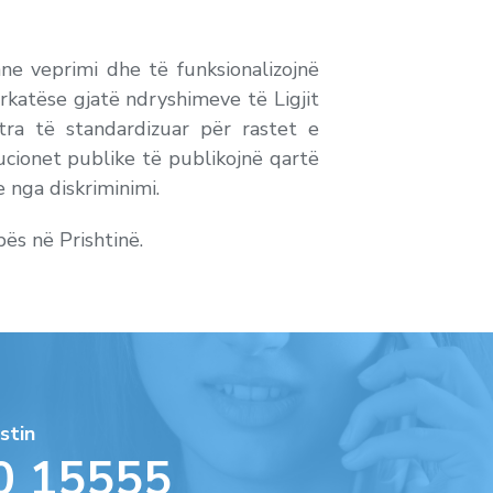
ane veprimi dhe të funksionalizojnë
katëse gjatë ndryshimeve të Ligjit
tra të standardizuar për rastet e
tucionet publike të publikojnë qartë
 nga diskriminimi.
pës në Prishtinë.
stin
0 15555