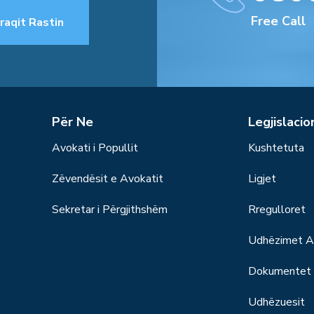
Free Call
raqit Rastin
Për Ne
Legjislacio
Avokati i Popullit
Kushtetuta
Zëvendësit e Avokatit
Ligjet
Sekretar i Përgjithshëm
Rregulloret
Udhëzimet Ad
Dokumentet S
Udhëzuesit