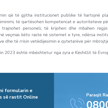
imin që të gjitha institucionet publike të hartojnë pl
iminimi, të qartësohen kompetencat e autoriteteve për
ë trajnohet personeli, të krijohen dhe mbahen regjis
jnë veçmas këto raste në sistemet e tyre, ndërsa insti
e dhe të rrisin vetëdijesimin e qytetarëve për mbrojtje
itin 2023 është mbështetur nga zyra e Këshillit të Evro
i formularin e
Paraqit Ra
s së rastit Online
080