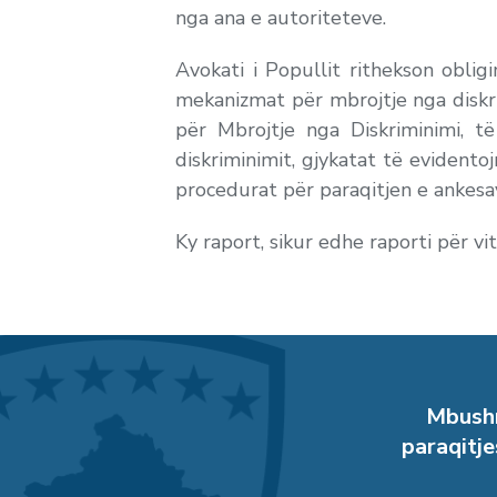
nga ana e autoriteteve.
Avokati i Popullit rithekson oblig
mekanizmat për mbrojtje nga diskr
për Mbrojtje nga Diskriminimi, t
diskriminimit, gjykatat të evidento
procedurat për paraqitjen e ankesav
Ky raport, sikur edhe raporti për v
Mbushn
paraqitje