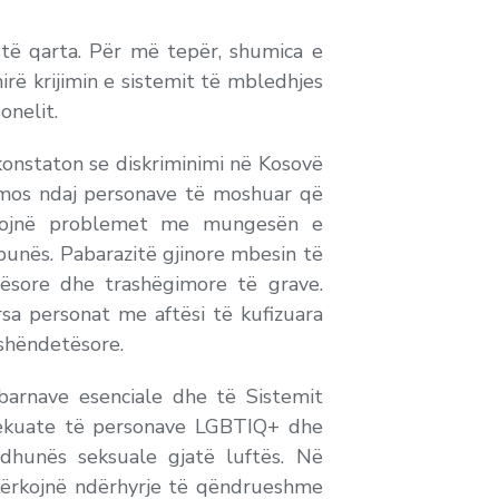
 të qarta. Për më tepër, shumica e
rë krijimin e sistemit të mbledhjes
onelit.
konstaton se diskriminimi në Kosovë
omos ndaj personave të moshuar që
hdojnë problemet me mungesën e
punës. Pabarazitë gjinore mbesin të
nësore dhe trashëgimore të grave.
sa personat me aftësi të kufizuara
shëndetësore.
barnave esenciale dhe të Sistemit
 adekuate të personave LGBTIQ+ dhe
dhunës seksuale gjatë luftës. Në
ë kërkojnë ndërhyrje të qëndrueshme