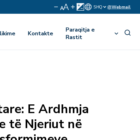
@Webmail
Paraqitja e
likime
Kontakte
Rastit
are: E Ardhmja
e të Njeriut në
nsformimeve