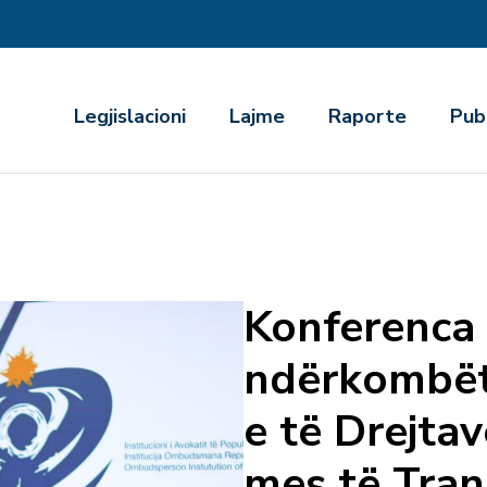
r
Legjislacioni
Lajme
Raporte
Pub
Konferenca
ndërkombët
e të Drejtav
mes të Tra