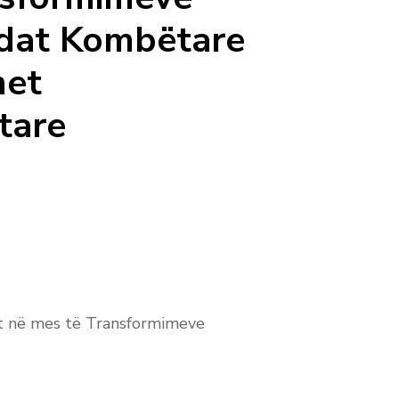
idat Kombëtare
met
tare
ut në mes të Transformimeve