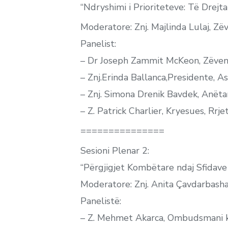
“Ndryshimi i Prioriteteve: Të Drejt
Moderatore: Znj. Majlinda Lulaj, Zë
Panelist:
– Dr Joseph Zammit McKeon, Zëven
– Znj.Erinda Ballanca,Presidente,
– Znj. Simona Drenik Bavdek, Anëtar
– Z. Patrick Charlier, Kryesues, Rr
===============
Sesioni Plenar 2:
“Përgjigjet Kombëtare ndaj Sfidave 
Moderatore: Znj. Anita Çavdarbasha
Panelistë:
– Z. Mehmet Akarca, Ombudsmani k