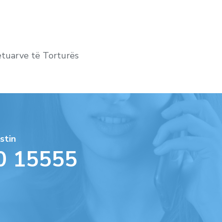
jetuarve të Torturës
stin
0 15555