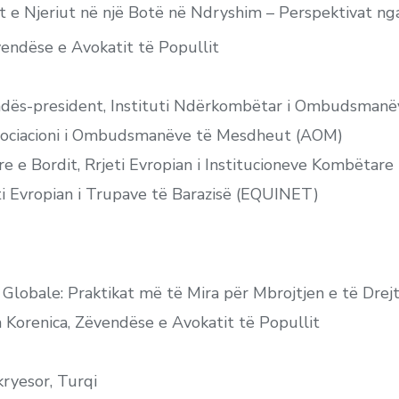
at e Njeriut në një Botë në Ndryshim – Perspektivat nga
vendëse e Avokatit të Popullit
dës-president, Instituti Ndërkombëtar i Ombudsmanëv
 Asociacioni i Ombudsmanëve të Mesdheut (AOM)
e e Bordit, Rrjeti Evropian i Institucioneve Kombëtare
jeti Evropian i Trupave të Barazisë (EQUINET)
Globale: Praktikat më të Mira për Mbrojtjen e të Drejt
 Korenica, Zëvendëse e Avokatit të Popullit
ryesor, Turqi