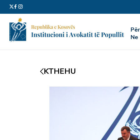
Kërko
Pë
për:
Ne
KTHEHU