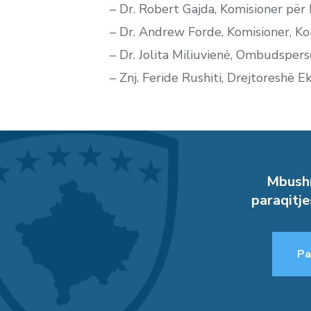
– Dr. Robert Gajda, Komisioner për 
– Dr. Andrew Forde, Komisioner, Kom
– Dr. Jolita Miliuvienė, Ombudsper
– Znj. Feride Rushiti, Drejtoreshë 
Mbushn
paraqitje
Pa