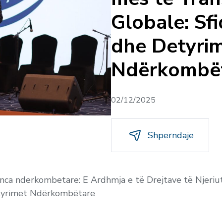
Globale: Sf
dhe Detyri
Ndërkombë
02/12/2025
Shperndaje
renca nderkombetare: E Ardhmja e të Drejtave të Njeri
etyrimet Ndërkombëtare