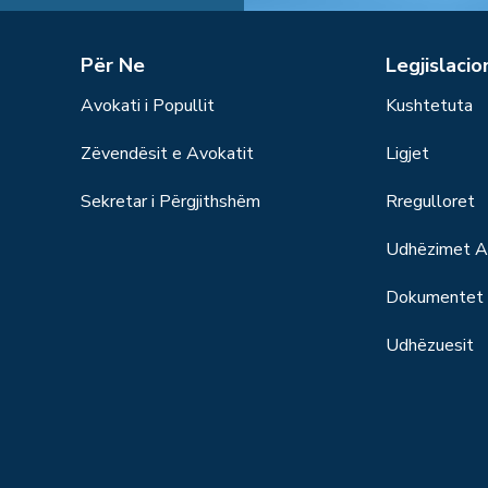
Për Ne
Legjislacio
Avokati i Popullit
Kushtetuta
Zëvendësit e Avokatit
Ligjet
Sekretar i Përgjithshëm
Rregulloret
Udhëzimet Ad
Dokumentet S
Udhëzuesit