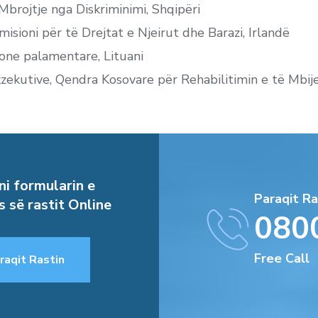
Mbrojtje nga Diskriminimi, Shqipëri
isioni për të Drejtat e Njeirut dhe Barazi, Irlandë
sone palamentare, Lituani
Ekzekutive, Qendra Kosovare për Rehabilitimin e të Mbi
i formularin e
Paraqit Ra
s së rastit Online
080
Free Call
raqit Rastin