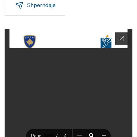
Shperndaje