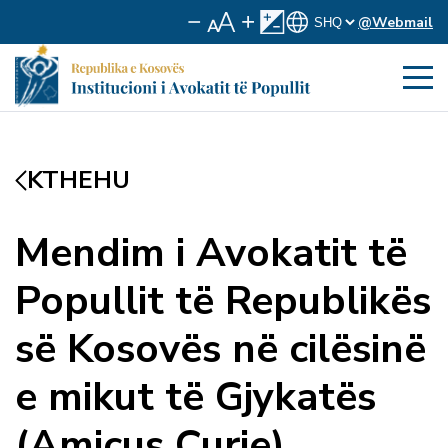
@Webmail
KTHEHU
Mendim i Avokatit të
Popullit të Republikës
së Kosovës në cilësinë
e mikut të Gjykatës
(Amicus Curie)